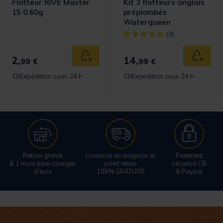
Flotteur RIVE Master
Kit 3 flotteurs anglais
15 0.60g
préplombés
Waterqueen
[object Object] out of 5 Cust
(3)
2,
14,
Ajouter au panier
Ajouter
99 €
99 €
Expédition sous 24 h
Expédition sous 24 h
Retour gratuit
Livraison en magasin et
Paiement
& 1 mois pour changer
point relais
sécurisé CB
d'avis
100% GRATUITE
& Paypal