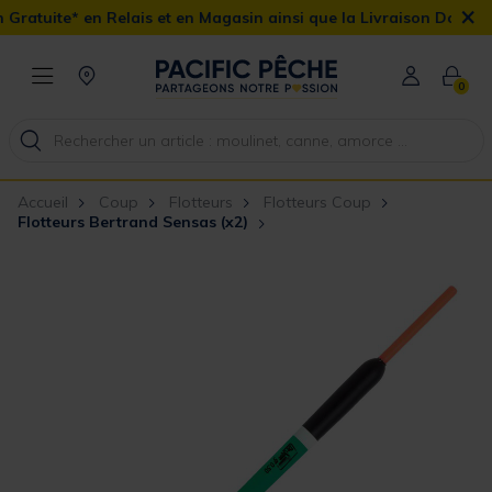
×
tuite* en Relais et en Magasin ainsi que la Livraison Domicile off
0
Accueil
Coup
Flotteurs
Flotteurs Coup
Flotteurs Bertrand Sensas (x2)