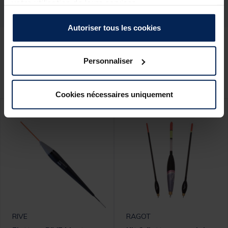
votre utilisation de leurs services.
Autoriser tous les cookies
Ces produits pourraient vous
Personnaliser
intéresser :
Cookies nécessaires uniquement
RIVE
RAGOT