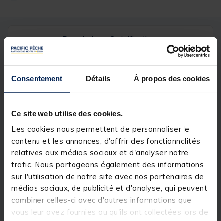
Description
Spécifications
Description & détails
Consentement
Détails
À propos des cookies
Description
LOT 2 FLOTTEURS BERTRAND SENSAS
Ce site web utilise des cookies.
Les cookies nous permettent de personnaliser le
contenu et les annonces, d'offrir des fonctionnalités
relatives aux médias sociaux et d'analyser notre
Spécifications
trafic. Nous partageons également des informations
sur l'utilisation de notre site avec nos partenaires de
médias sociaux, de publicité et d'analyse, qui peuvent
Réf.
202879
combiner celles-ci avec d'autres informations que
Marque
SENSAS
vous leur avez fournies ou qu'ils ont collectées lors de