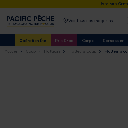
Livraison Gratu
Voir tous nos magasins
Opération Été
Prix Choc
Carpe
Carnassier
Accueil
Coup
Flotteurs
Flotteurs Coup
Flotteurs c