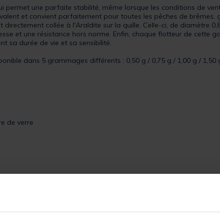
ui permet une parfaite stabilité, même lorsque les conditions de ven
lyvalent et convient parfaitement pour toutes les pêches de brêmes,
directement collée à l'Araldite sur la quille. Celle-ci, de diamètre 0
sse et une résistance hors norme. Enfin, chaque flotteur de cette g
 sa durée de vie et sa sensibilité.
ponible dans 5 grammages différents : 0,50 g / 0,75 g / 1,00 g / 1,50 g
bre de verre