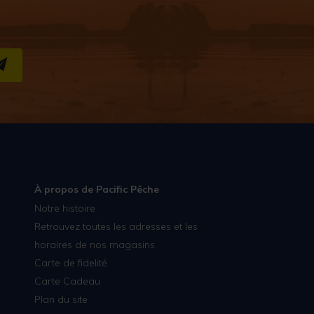
S''INSCRIRE
À propos de Pacific Pêche
Notre histoire
Retrouvez toutes les adresses et les
horaires de nos magasins
Carte de fidelité
Carte Cadeau
Plan du site