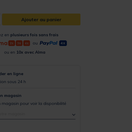
Ajouter au panier
ez en
plusieurs fois sans frais
ou
ou en
10x avec Alma
r en ligne
ion sous 24 h
en magasin
 magasin pour voir la disponibilité
otre magasin