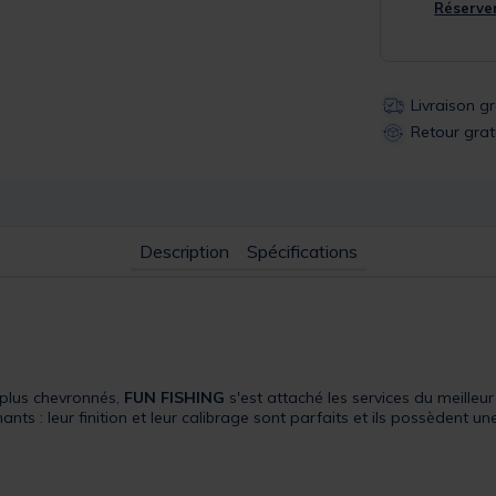
Réserver
Livraison g
Retour grat
Description
Spécifications
 plus chevronnés,
FUN FISHING
s'est attaché les services du meilleur
nts : leur finition et leur calibrage sont parfaits et ils possèdent un