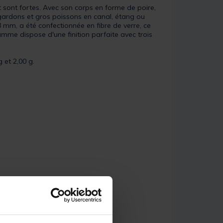
t sont fortes. Avec son corps en forme de poire,
 gardons et gros poissons en canal, étang ou
,8 mm, a été confectionnée en fibre de verre, ce
amme dispose d'une finition parfaite avec trois
 et 2,00 g.