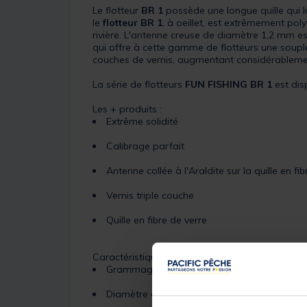
Le flotteur
BR 1
possède une longue quille qui l
le
flotteur BR 1
, à oeillet, est extrêmement po
rivière. L'antenne creuse de diamètre 1,2 mm est 
qui offre à cette gamme de flotteurs une souple
couches de vernis, augmentant considérablement
La série de flotteurs
FUN FISHING BR 1
est dis
Les + produits :
Extrême solidité
Calibrage parfait
Antenne collée à l'Araldite sur la quille en fi
Vernis triple couche
Quille en fibre de verre
Caractéristiques :
Grammage : de 0,50 g à 2,00 g
Diamètre quille fibre de verre : 0,8 mm