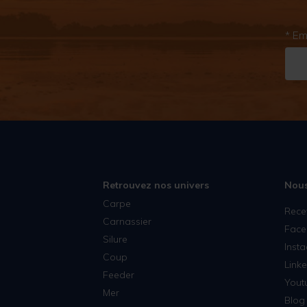
* Em
Retrouvez nos univers
Nous
Carpe
Rece
Carnassier
Face
Silure
Inst
Coup
Linke
Feeder
Yout
Mer
Blog 