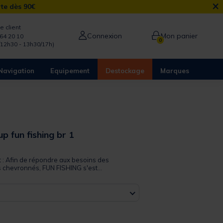
×
rte dès 90€
e client
Connexion
Mon panier
64 20 10
0
/12h30 - 13h30/17h)
Navigation
Equipement
Destockage
Marques
up fun fishing br 1
 out of 5 Customer Rating
t : Afin de répondre aux besoins des
s chevronnés, FUN FISHING s'est...