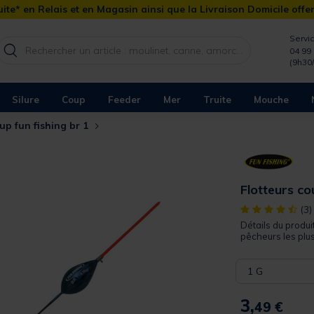
ite* en Relais et en Magasin ainsi que la Livraison Domicile offe
Servic
04 99 
(9h30
Silure
Coup
Feeder
Mer
Truite
Mouche
oup fun fishing br 1
Flotteurs co
[object Object]
(3)
Détails du produi
pêcheurs les plu
1 G
3,
49 €