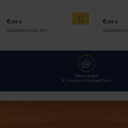
6,
6,
Ajouter au panier
99 €
99 €
Expédition sous 24 h
Expédition 
Retour gratuit
& 1 mois pour changer d'avis