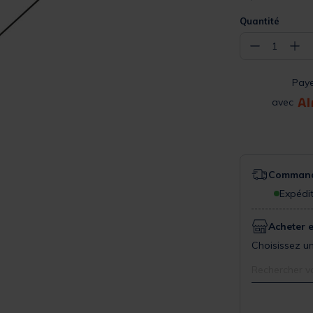
Quantité
−
+
1
Pay
avec
Commande
Expédit
Acheter 
Choisissez un
Rechercher v