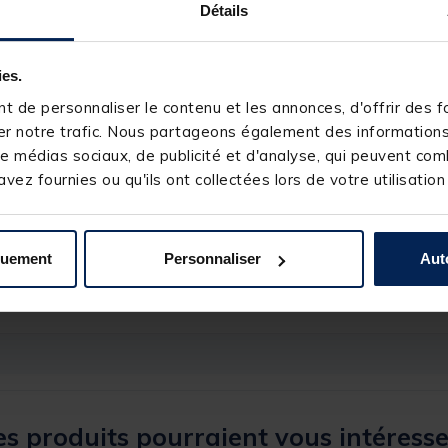
Détails
ies.
 de personnaliser le contenu et les annonces, d'offrir des fo
r notre trafic. Nous partageons également des informations s
e médias sociaux, de publicité et d'analyse, qui peuvent comb
vez fournies ou qu'ils ont collectées lors de votre utilisation
115986-3
FUN FISHING
quement
Personnaliser
Aut
0,50 g à 2,00 g
s produits pourraient vous intéresse