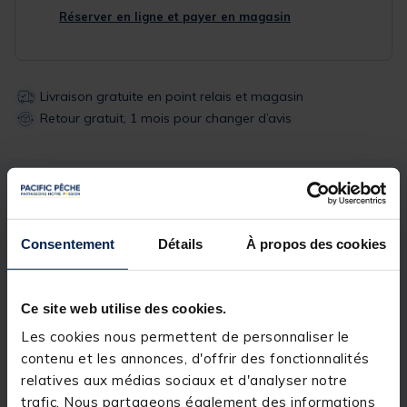
Réserver en ligne et payer en magasin
Livraison gratuite en point relais et magasin
Retour gratuit, 1 mois pour changer d’avis
Description
Spécifications
Consentement
Détails
À propos des cookies
Description & détails
Description
Ce site web utilise des cookies.
Flotteurs parfaits pour la pêche des poissons blancs.
Les cookies nous permettent de personnaliser le
Un classique pour la pêche au coup.
contenu et les annonces, d'offrir des fonctionnalités
Détails
relatives aux médias sociaux et d'analyser notre
trafic. Nous partageons également des informations