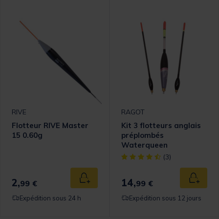
RIVE
RAGOT
Flotteur RIVE Master
Kit 3 flotteurs anglais
15 0.60g
préplombés
Waterqueen
[object Object] out of 5 Cust
(3)
2,
14,
Ajouter au panier
Ajouter
99 €
99 €
Expédition sous 24 h
Expédition sous 12 jours