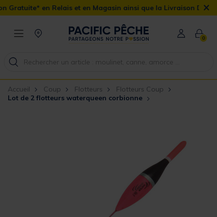
×
 Relais et en Magasin ainsi que la Livraison Domicile offerte dès 
0
Accueil
Coup
Flotteurs
Flotteurs Coup
Lot de 2 flotteurs waterqueen corbionne