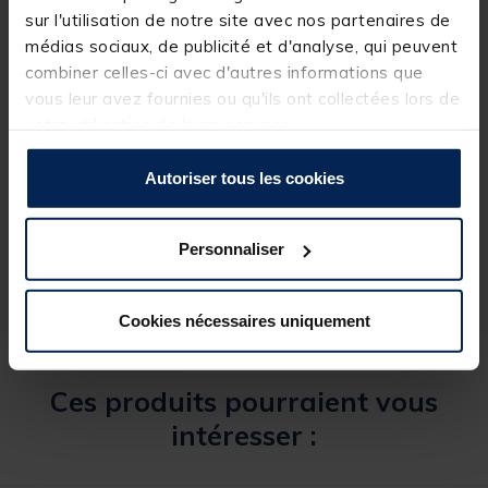
sur l'utilisation de notre site avec nos partenaires de
médias sociaux, de publicité et d'analyse, qui peuvent
combiner celles-ci avec d'autres informations que
vous leur avez fournies ou qu'ils ont collectées lors de
votre utilisation de leurs services.
Spécifications
Autoriser tous les cookies
Réf.
158424-1
Marque
RAGOT
Personnaliser
Cookies nécessaires uniquement
Ces produits pourraient vous
intéresser :