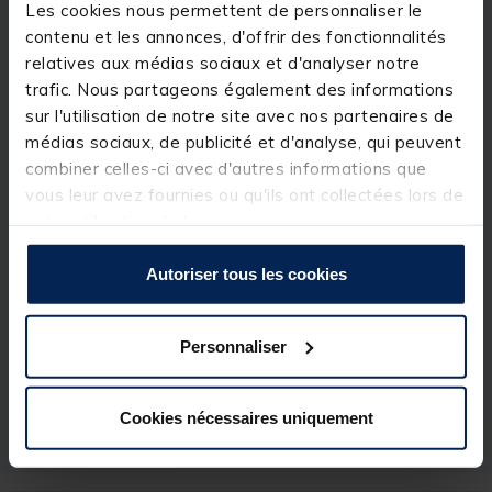
Les cookies nous permettent de personnaliser le
contenu et les annonces, d'offrir des fonctionnalités
Détails
relatives aux médias sociaux et d'analyser notre
PLIOIRS CONCOURS 14CM (x4)
trafic. Nous partageons également des informations
sur l'utilisation de notre site avec nos partenaires de
Plioirs concours 14cm.
Par 4.
médias sociaux, de publicité et d'analyse, qui peuvent
combiner celles-ci avec d'autres informations que
vous leur avez fournies ou qu'ils ont collectées lors de
votre utilisation de leurs services.
Spécifications
Autoriser tous les cookies
Personnaliser
Réf.
88818-4
Marque
PLASTILYS
Cookies nécessaires uniquement