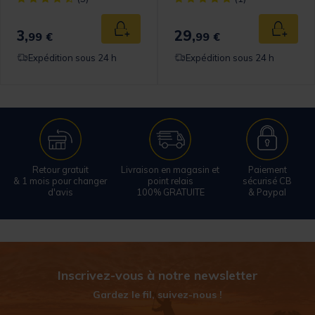
3,
29,
 au panier
Ajouter au panier
Ajouter
99 €
99 €
Expédition sous 24 h
Expédition sous 24 h
Retour gratuit
Livraison en magasin et
Paiement
& 1 mois pour changer
point relais
sécurisé CB
d'avis
100% GRATUITE
& Paypal
Inscrivez-vous à notre newsletter
Gardez le fil, suivez-nous !