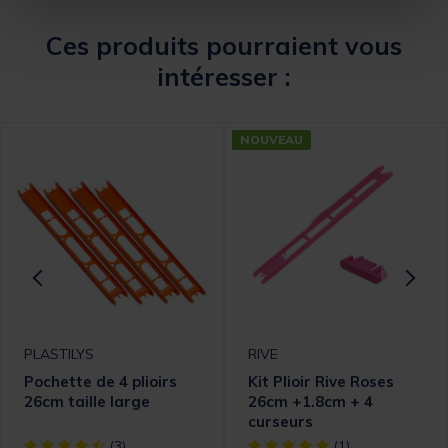
Ces produits pourraient vous
intéresser :
NOUVEAU
PLASTILYS
RIVE
Pochette de 4 plioirs
Kit Plioir Rive Roses
26cm taille large
26cm +1.8cm + 4
curseurs
omer Rating
[object Object] out of 5 Customer Rating
[object Object] out of 5 Cust
(3)
(1)