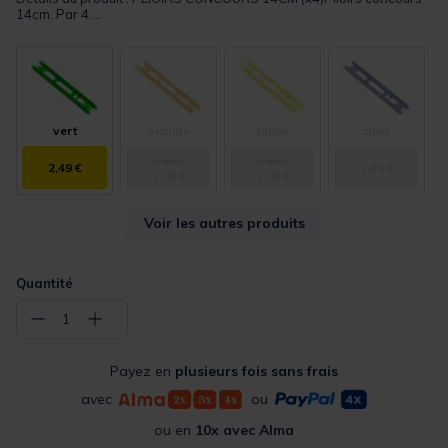
14cm. Par 4....
vert
orange
jaune
bleu
2,49 €
2,49 €
2,49 €
2,49 €
2,00 €
2,00 €
Voir les autres produits
Quantité
−
+
1
Payez en
plusieurs fois sans frais
avec
ou
ou en
10x avec Alma