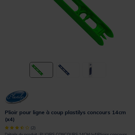
Plioir pour ligne à coup plastilys concours 14cm
(x4)
[object Object] out of 5 Customer Rating
(2)
Détails du produit : PLIOIRS CONCOURS 14CM (x4)Plioirs concours