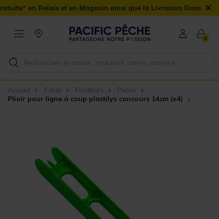
×
is et en Magasin ainsi que la Livraison Domicile offerte dès 90€
0
Accueil
Coup
Flotteurs
Plioirs
Plioir pour ligne à coup plastilys concours 14cm (x4)