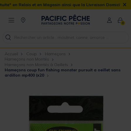
×
 et en Magasin ainsi que la Livraison Domicile offerte dès 90€
0
Accueil
Coup
Hameçons
Hameçons non Montés
Hameçons non Montés à Oeillets
Hameçons coup fun fishing monster pursuit a oeillet sans
ardillon mp400 (x20