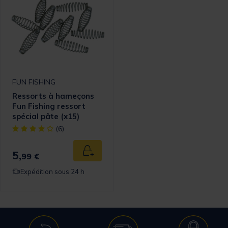
FUN FISHING
Ressorts à hameçons
Fun Fishing ressort
spécial pâte (x15)
[object Object] out of 5 Customer Rating
(6)
5,
Ajouter au panier
99 €
Expédition sous 24 h