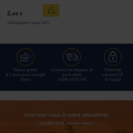
2,
Ajouter au panier
49 €
Expédition sous 24 h
Retour gratuit
Livraison en magasin et
Paiement
& 1 mois pour changer
point relais
sécurisé CB
d'avis
100% GRATUITE
& Paypal
Inscrivez-vous à notre newsletter
Gardez le fil, suivez-nous !