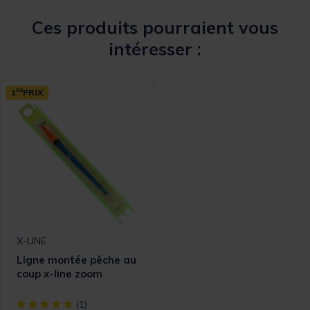
Ces produits pourraient vous
intéresser :
1
ER
PRIX
X-LINE
Ligne montée pêche au
coup x-line zoom
[object Object] out of 5 Customer Rating
(1)