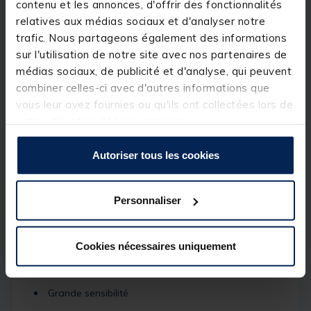
contenu et les annonces, d'offrir des fonctionnalités
Hameçon n°18 / Corps de ligne 0.12 mm / Bas de
ligne 0.10 mm
relatives aux médias sociaux et d'analyser notre
trafic. Nous partageons également des informations
LM CONCOURS 16 1 g : Flotteur 1 g / Hameçon
sur l'utilisation de notre site avec nos partenaires de
n°18 / Corps de ligne 0.12 mm / Bas de ligne 0.10
mm
médias sociaux, de publicité et d'analyse, qui peuvent
combiner celles-ci avec d'autres informations que
LM CONCOURS 16 1.50 g : Flotteur 1.50 g /
vous leur avez fournies ou qu'ils ont collectées lors de
Hameçon n°16 / Corps de ligne 0.14 mm / Bas de
ligne 0.12 mm
votre utilisation de leurs services.
Autoriser tous les cookies
Montée à la main pour assurer une bonne qualité et
une grande précision de montage, cette
ligne
montée pour la pêche de coup
dispose d'une
plombée groupée et d'un plomb de touche qui
Personnaliser
garantit une bonne sensibilité.
Caractéristiques :
Longueur : 6 m
Cookies nécessaires uniquement
Flotteur de forme "boule"
Grande sensibilité