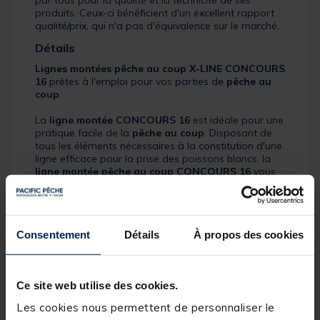
par tous pour la qualité et la technicité de ses
produits. Ceux-ci bénéficient d'un excellent rapport
qualité/prix, qui n'a pas d'équivalence sur le marché.
Détails
Lignes montées pêche au coup
X-LINE
CONCOURS
16
prêtes à l'emploi pour vos parties de
pêche au
coup
.
La
ligne montée CONCOURS 16
est idéale pour une
pratique facile de la
pêche au coup
. Disposant de
tous les éléments nécessaires à la constitution d'une
ligne efficace pour la prise des poissons blancs, la
ligne montée pêche au coup
CONCOURS 16
vous
offre un confort de pêche inégalable à un prix
imbattable.
Quatre modèles de
lignes montées
sont disponibles
Consentement
Détails
À propos des cookies
en fonction de vos besoins :
LM CONCOURS 16 0.50 g : Flotteur 0.50 g /
Hameçon n°20 / Corps de ligne 0.10 mm / Bas de
Ce site web utilise des cookies.
ligne 0.08 mm
Les cookies nous permettent de personnaliser le
LM CONCOURS 16 0.75 g : Flotteur 0.75 g /