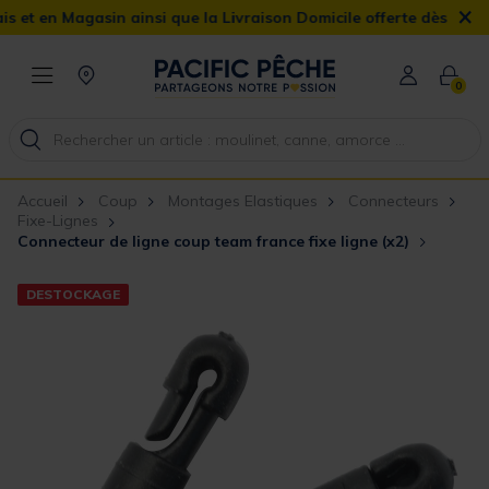
×
en Magasin ainsi que la Livraison Domicile offerte dès 90€
0
Accueil
Coup
Montages Elastiques
Connecteurs
Fixe-Lignes
Connecteur de ligne coup team france fixe ligne (x2)
DESTOCKAGE