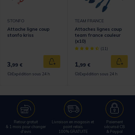
STONFO
TEAM FRANCE
Attache ligne coup
Attaches lignes coup
stonfo kriss
team france couleur
(x10)
[object Object] out of 5 Cust
(11)
3,
1,
 au panier
Ajouter au panier
Ajouter
99 €
99 €
Expédition sous 24 h
Expédition sous 24 h
Retour gratuit
Livraison en magasin et
Paiement
& 1 mois pour changer
point relais
sécurisé CB
d'avis
100% GRATUITE
& Paypal