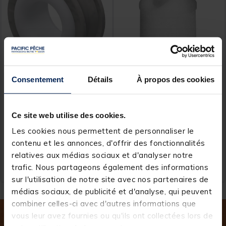
Consentement
Détails
À propos des cookies
GARBOLINO
CRESTA
Entretoise GARBOLINO
Cresta Insert Elastic
avec Tulipe Teflon 14mm
Protectors
pour Kits Bigbore X-Fight
Ce site web utilise des cookies.
[object Object] out of 5 Custom
(1)
Les cookies nous permettent de personnaliser le
contenu et les annonces, d'offrir des fonctionnalités
Price reduced from
to
6,99 €
5,
4,
Ajouter au panier
Ajout
99 €
00 €
relatives aux médias sociaux et d'analyser notre
trafic. Nous partageons également des informations
Expédition sous 24 h
Expédition sous 24 h
sur l'utilisation de notre site avec nos partenaires de
médias sociaux, de publicité et d'analyse, qui peuvent
combiner celles-ci avec d'autres informations que
vous leur avez fournies ou qu'ils ont collectées lors de
Inscrivez-vous à notre newsletter