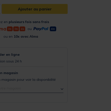
Ajouter au panier
ez en
plusieurs fois sans frais
ou
ou en
10x avec Alma
r en ligne
ion sous 24 h
en magasin
 magasin pour voir la disponibilité
otre magasin