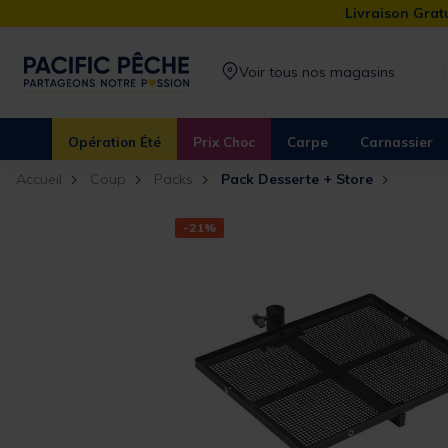
Livraison Gratu
Voir tous nos magasins
Opération Été
Prix Choc
Carpe
Carnassier
Accueil
Coup
Packs
Pack Desserte + Store
-21%