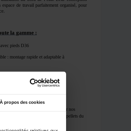
espace de travail parfaitement organisé, pour
ce.
oute la gamme :
e avec pieds D36
le : montage rapide et adaptable à
r l
’
accumulation d
’
eau
orcée
pour une solidité
maximale
e
À propos des cookies
xer un store soit Aqua, soit Black sur nos
pour protéger vos esches, amorces et pellets du
de la pluie.
nctionnalités relatives aux