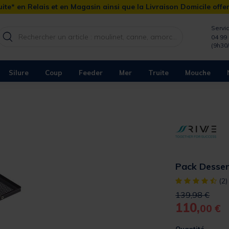
ite* en Relais et en Magasin ainsi que la Livraison Domicile offe
Servic
04 99 
(9h30
Silure
Coup
Feeder
Mer
Truite
Mouche
Pack Desser
[object Object]
(2)
Price reduced 
to
139,98 €
110,
00 €
Quantité