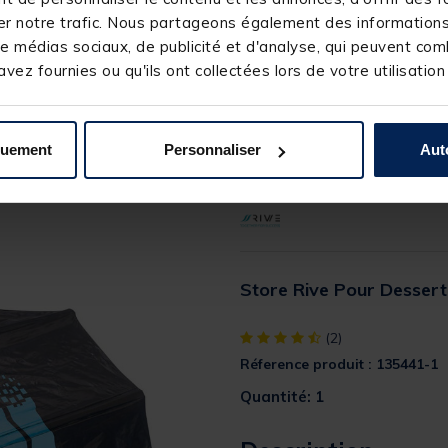
Les extensions de desserte
r notre trafic. Nous partageons également des informations s
directement sur les lèvres
e médias sociaux, de publicité et d'analyse, qui peuvent comb
d’efficacité.
vez fournies ou qu'ils ont collectées lors de votre utilisation
Grâce à
son syst
è
me de fixati
inclinaison parfaitement droite (
quement
Personnaliser
Aut
Store Rive Pour Desser
[object Object] out of 5 Custom
(2)
Réference produit : 135441-1
Quantité: 1