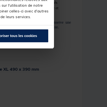
 et les supports kits peuvent être fixés
ur l'utilisation de notre
 de la desserte pour un gain d’espace et
iner celles-ci avec d'autres
 de leurs services.
on large et robuste, la desserte conserve une
90
°
), mê
me en cas de charge importante.
oriser tous les cookies
te XL 490 x 390 mm
er Rating