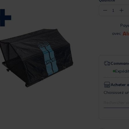
−
+
1
Pay
avec
Commande
Expédit
Acheter 
Choisissez un
Rechercher v