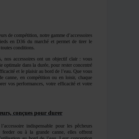
eurs de compétition, notre gamme d
’
accessoires
pieds en D36 du marché et permet de tirer le
 toutes conditions.
s
, nos accessoires ont un objectif clair :
vous
ie optimale dans la durée
, pour rester concentré
fficacité et le plaisir au bord de l
’
eau. Que vous
de canne
, en
comp
étition ou en loisir
, chaque
rer vos performances, votre efficacité et votre
teurs, conçues pour durer
 l
’
accessoire indispensable pour les pêcheurs
feeder ou à la grande canne, elles offrent
’
utilisation
au bord de l
’
eau. Leur conception