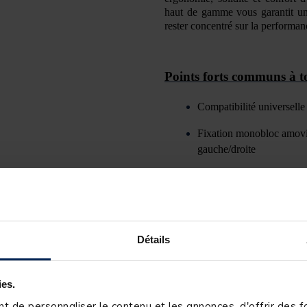
haut de gamme vous garantit un 
rester concentré sur la performan
Points forts communs
à t
Compatibilit
é universell
Fixation monobloc amovib
gauche/droite
Plateau perforé
pour évite
Structure aluminium renf
Finitions soignées
et sobr
Détails
Taraudage intégré pour fi
dessertes rectangulaires 
ies.
soleil, du vent ou encore 
 de personnaliser le contenu et les annonces, d'offrir des fo