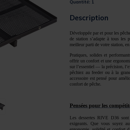
Quantité: 1
Description
Développée par et pour les pêch
de station s
’
adapte à tous les 
meilleur parti de votre station, en
Pratiques, solides et performant
offrir un confort et une ergonom
sur l
’
essentiel
—
l
a précision, l
’
e
pêchiez
au feeder ou
à
la gran
accessoire est pensé pour
amélio
confort de pêche.
Pens
ées pour les compéti
Les dessertes RIVE D36 sont
exigeants. Que vous soyez au 
ergonomie, solidit
é et confort d