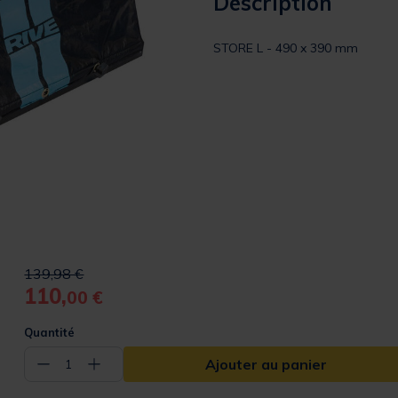
Description
STORE L - 490 x 390 mm
Price reduced from
to
139,98 €
110,
00 €
Quantité
Ajouter au panier
−
+
1