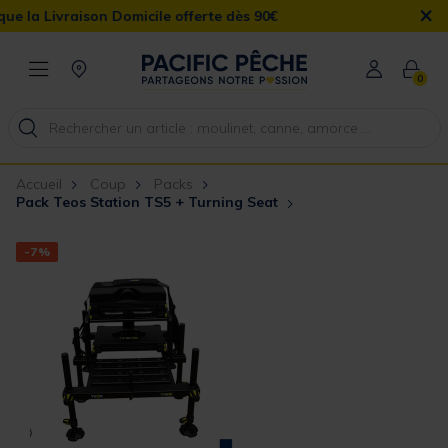
×
ison Domicile offerte dès 90€
0
Accueil
Coup
Packs
Pack Teos Station TS5 + Turning Seat
-7%