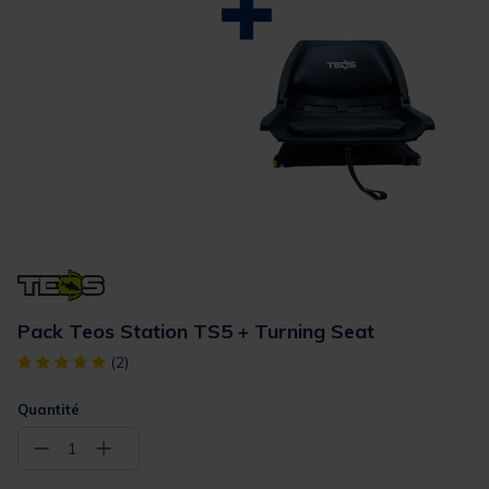
Pack Teos Station TS5 + Turning Seat
[object Object] out of 5 Customer Rating
(2)
Quantité
−
+
1