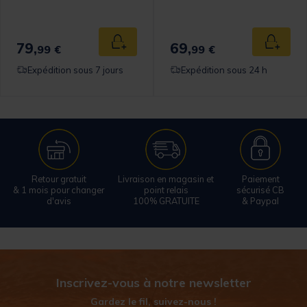
omer Rating
79,
69,
 au panier
Ajouter au panier
Ajouter
99 €
99 €
Expédition sous 7 jours
Expédition sous 24 h
Retour gratuit
Livraison en magasin et
Paiement
& 1 mois pour changer
point relais
sécurisé CB
d'avis
100% GRATUITE
& Paypal
Inscrivez-vous à notre newsletter
Gardez le fil, suivez-nous !