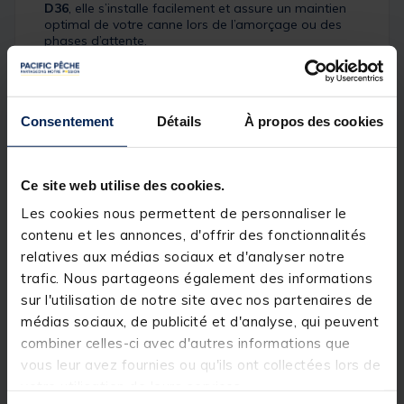
D36
, elle s’installe facilement et assure un maintien
optimal de votre canne lors de l’amorçage ou des
phases d’attente.
Ingénieuse, elle est
réversible
avec deux surfaces
distinctes :
Une face lisse
, idéale pour les pêches à
Consentement
Détails
À propos des cookies
glisser,
Une face crantée
, permettant de stabiliser
parfaitement la canne et d’éviter les
Ce site web utilise des cookies.
déplacements indésirables.
Les cookies nous permettent de personnaliser le
Équipée de
2 grands bras latéraux
, elle offre un
contenu et les annonces, d'offrir des fonctionnalités
accès direct et dégagé à la bourriche pour déposer
relatives aux médias sociaux et d'analyser notre
vos prises rapidement et sans gêne. De plus,
deux
emplacements intégrés sur l’armature
permettent
trafic. Nous partageons également des informations
de placer
jusqu’à deux bourriches
sur l'utilisation de notre site avec nos partenaires de
supplémentaires
, un atout précieux en carpodrome
médias sociaux, de publicité et d'analyse, qui peuvent
pour la gestion du poisson en concours.
(Support bourriche mâle droit non fourni)
combiner celles-ci avec d'autres informations que
vous leur avez fournies ou qu'ils ont collectées lors de
Un
produit abouti, robuste et pensé dans les
votre utilisation de leurs services.
moindres détails
pour offrir confort, efficacité et