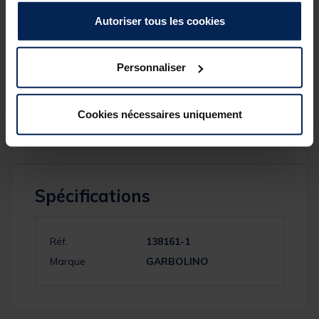
performance au bord de l’eau.
Autoriser tous les cookies
Détails
Taille : L
Personnaliser
Largeur : 52 CM
1 fasse lisse
1 Fasse Crantée
Cookies nécessaires uniquement
compatible avec les stations D25 / D36
Spécifications
Réf.
138161-1
Marque
GARBOLINO