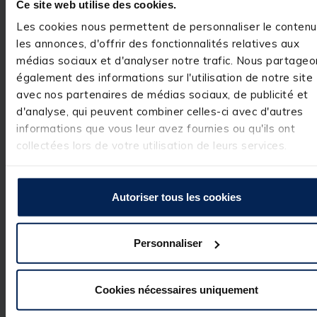
Ce site web utilise des cookies.
besoins, nous 
sommes là pour 
Les cookies nous permettent de personnaliser le contenu
vous aider.

les annonces, d'offrir des fonctionnalités relatives aux
Cordialement.

médias sociaux et d'analyser notre trafic. Nous partageo
L’équipe 
également des informations sur l'utilisation de notre site
pacificpeche
avec nos partenaires de médias sociaux, de publicité et
d'analyse, qui peuvent combiner celles-ci avec d'autres
informations que vous leur avez fournies ou qu'ils ont
collectées lors de votre utilisation de leurs services.
Avis vérifié
correspond a mes atten
attention les embouts d
tubes du berceau ont 
Autoriser tous les cookies
tendance a se retirés;
Avis du
22/06/2025
, suite
expérience du
22/05/2025
Personnaliser
Patrick R.
Utile
(0)
Signaler
Cookies nécessaires uniquement
Réponse de