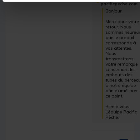
pacificpeche.com
Bonjour,

Merci pour votre 
retour. Nous 
sommes heureux
que le produit 
corresponde à 
vos attentes. 
Nous 
transmettons 
votre remarque 
concernant les 
embouts des 
tubes du berceau
à notre équipe 
afin d’améliorer 
ce point.

Bien à vous,

L’équipe Pacific 
Pêche.