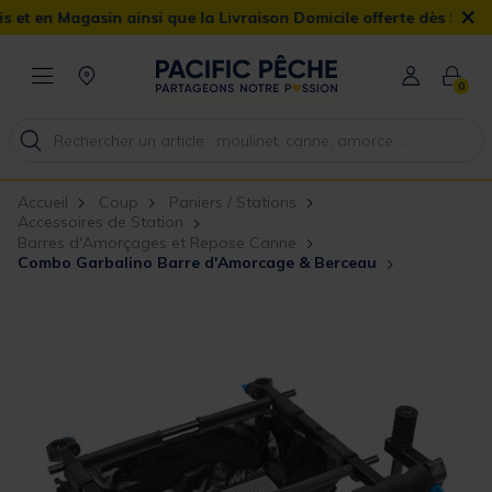
×
Magasin ainsi que la Livraison Domicile offerte dès 90€
0
Accueil
Coup
Paniers / Stations
Accessoires de Station
Barres d'Amorçages et Repose Canne
Combo Garbalino Barre d'Amorcage & Berceau