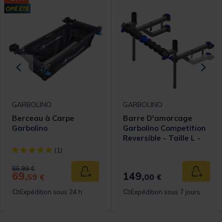
GARBOLINO
GARBOLINO
Berceau à Carpe
Barre D'amorcage
Garbolino
Garbolino Competition
Reversible - Taille L -
D25/D36
[object Object] out of 5 Customer Rating
(1)
Price reduced from
to
86,99 €
69,
149,
 au panier
Ajouter au panier
Ajouter
59 €
00 €
Expédition sous 24 h
Expédition sous 7 jours