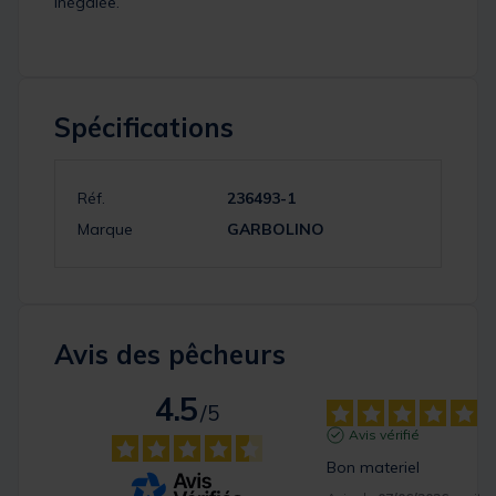
inégalée.
Spécifications
Réf.
236493-1
Marque
GARBOLINO
Avis des pêcheurs
4.5
/
5
Avis vérifié
Bon materiel