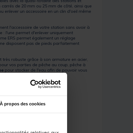
les avec la quasi-totalité des stations et
ieds carrés de 20 mm ou 25 mm de côté, ainsi que
 enlever un accessoire en un clin d'oeil même
t l'accessoire de votre station sans avoir à
ge : l'une permet d'enlever uniquement
système ERS permet également un réglage
ui ne disposent pas de pieds parfaitement
 très robuste grâce à son armature en acier,
 pour vos parties de pêche au coup, pêche à
ne
pour stocker de l'eau afin de pouvoir vous
À propos des cookies
nctionnalités relatives aux