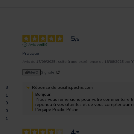
5
/
5
Avis vérifié
Pratique
Avis du
17/09/2025
, suite à une expérience du
18/08/2025
par
Y
Utile
(0)
Signaler
3
Réponse de
pacificpeche.com
Bonjour,

1
 Nous vous remercions pour votre commentaire très positif. Nous sommes ravis d'avoir 
0
répondu à vos attentes et de vous compter parmi nos
L’équipe Pacific Pêche
0
1
4
/
5