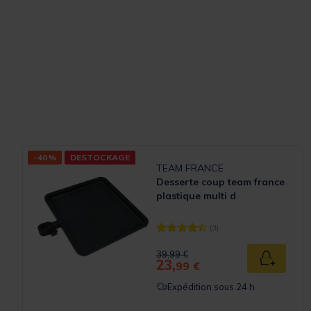
-40%
DESTOCKAGE
TEAM FRANCE
Desserte coup team france
plastique multi d
(3)
[object Object] out of 5 Customer
Price reduced from
to
39,99 €
23,
Ajouter a
99 €
Expédition sous 24 h