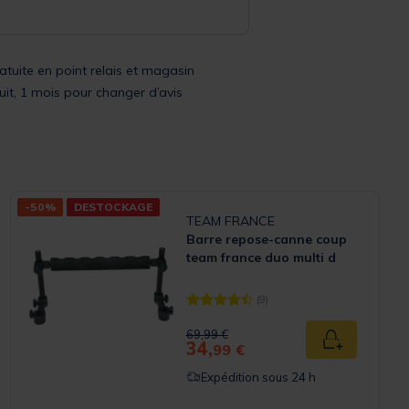
ratuite en point relais et magasin
uit, 1 mois pour changer d’avis
-50%
DESTOCKAGE
TEAM FRANCE
Barre repose-canne coup
team france duo multi d
(9)
Rating
[object Object] out of 5 Customer Ra
Price reduced from
to
69,99 €
34,
 panier
Ajouter au p
99 €
Expédition sous 24 h