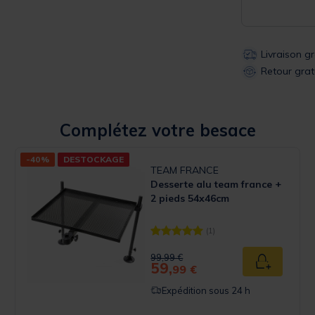
Livraison g
Retour grat
Complétez votre besace
-40%
DESTOCKAGE
TEAM FRANCE
Desserte alu team france +
2 pieds 54x46cm
(1)
 Rating
[object Object] out of 5 Customer 
Price reduced from
to
99,99 €
59,
u panier
Ajouter au
99 €
Expédition sous 24 h