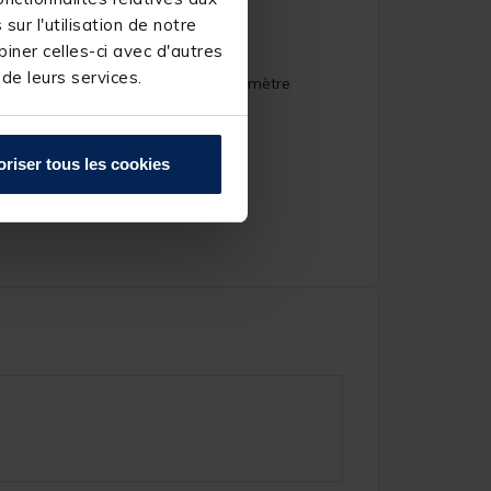
ur l'utilisation de notre
iner celles-ci avec d'autres
 de leurs services.
s de 25 mm, 30 mm ou 36 mm de diamètre
oriser tous les cookies