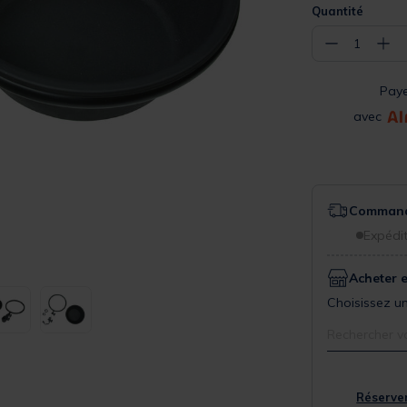
Quantité
−
+
1
Pay
avec
Commande
Expédit
Acheter 
Choisissez un
Rechercher v
Réserver