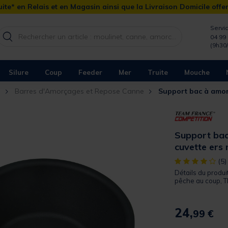
ite* en Relais et en Magasin ainsi que la Livraison Domicile offe
Servic
04 99 
(9h30
Silure
Coup
Feeder
Mer
Truite
Mouche
n
Barres d'Amorçages et Repose Canne
Support bac à amor
Support bac
cuvette ers 
[object Object]
(5)
Détails du produi
pêche au coup, T
24,
99 €