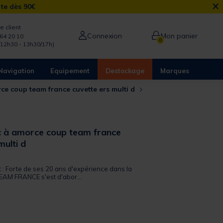
×
rte dès 90€
e client
Connexion
Mon panier
64 20 10
0
/12h30 - 13h30/17h)
Navigation
Equipement
Destockage
Marques
ce coup team france cuvette ers multi d
 à amorce coup team france
multi d
 out of 5 Customer Rating
t : Forte de ses 20 ans d'expérience dans la
EAM FRANCE s'est d'abor...