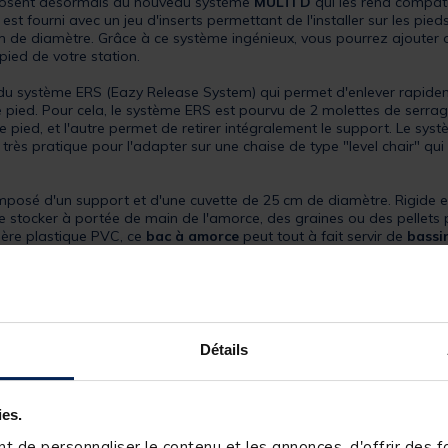
osent désormais du nouveau système
MULTI D
qui les rend compatib
est fourni avec un jeu d'inserts permettant de l'installer sur les p
de diamètre. Grâce à ce système ingénieux, vous pourrez ajouter ou
pied de votre station.
 système ERS (Eazy Release System) qui permet d'enlever rapidemen
me pied. Pour cela, le système ERS est pourvu de 2 molettes de serra
 le pied, et l'autre permet de retirer intégralement le support. Le 
t très pratique pour l'adapter sur une chaise de type "level chair" q
posé d'un support et d'une cuvette de 25 cm de diamètre. Rigide et
 stocker à portée de main de l'amorce, des graines ou des pellets
ière plastique PVC, ce
bac à amorce
peut tout à fait servir de
bassi
Détails
ies.
 de personnaliser le contenu et les annonces, d'offrir des fo