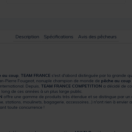
Description
Spécifications
Avis des pêcheurs
e au coup
,
TEAM FRANCE
s'est d'abord distinguée par la grande q
Jean-Pierre Fougeat, nonuple champion de monde de
pêche au coup
nternational. Depuis,
TEAM FRANCE COMPETITION
a décidé de co
 long de ces années à un plus large public.
N
offre une gamme de produits très étendue et se distingue par un ra
e, stations, moulinets, bagagerie, accessoires...) n'ont rien à envie
ant toute concurrence !