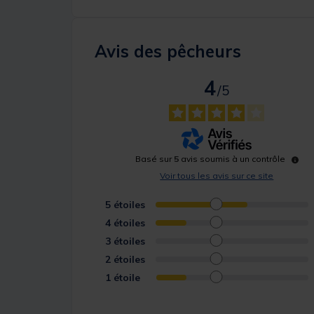
Avis des pêcheurs
4
/
5
Basé sur
5
avis soumis à un contrôle
Voir tous les avis sur ce site
5
étoiles
4
étoiles
3
étoiles
2
étoiles
1
étoile