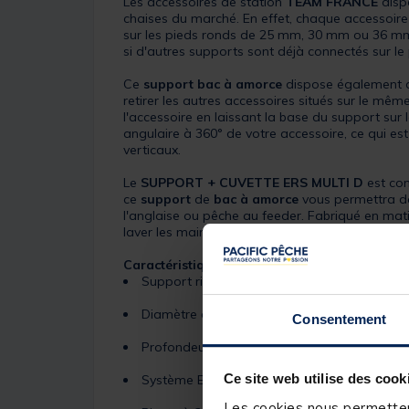
Les accessoires de station
TEAM FRANCE
disp
chaises du marché. En effet, chaque accessoire 
sur les pieds ronds de 25 mm, 30 mm ou 36 mm 
si d'autres supports sont déjà connectés sur le 
Ce
support bac à amorce
dispose également du
retirer les autres accessoires situés sur le mê
l'accessoire en laissant la base du support sur
angulaire à 360° de votre accessoire, ce qui es
verticaux.
Le
SUPPORT + CUVETTE ERS MULTI D
est com
ce
support
de
bac à amorce
vous permettra de
l'anglaise ou pêche au feeder. Fabriqué en mat
laver les mains en cours de pêche.
Caractéristiques :
Support rigide et très robuste
Diamètre de la cuvette : 25 cm
Consentement
Profondeur de la cuvette : 9 cm
Ce site web utilise des cook
Système ERS (Easy Release System)
Les cookies nous permettent