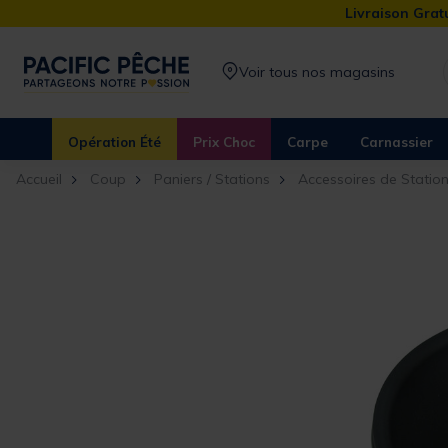
Livraison Gratu
Voir tous nos magasins
Opération Été
Prix Choc
Carpe
Carnassier
Accueil
Coup
Paniers / Stations
Accessoires de Statio