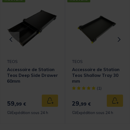
TEOS
TEOS
Accessoire de Station
Accessoire de Station
Teos Deep Side Drawer
Teos Shallow Tray 30
60mm
mm
[object Object] out of 5 Cust
(1)
59,
29,
 au panier
Ajouter au panier
Ajouter
99 €
99 €
Expédition sous 24 h
Expédition sous 24 h