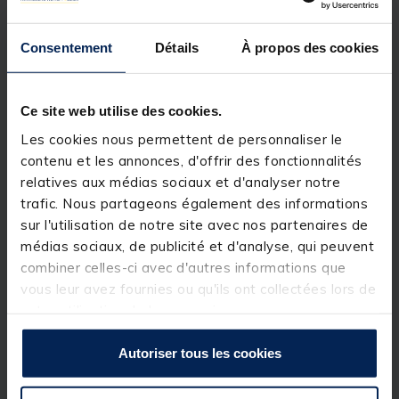
vos petits accessoires, tout en les gardant à portée
de main durant vos parties de pêche.
Consentement
Détails
À propos des cookies
Compatible avec toutes les stations TEOS et les
anciennes stations TEAM FRANCE.
Ce site web utilise des cookies.
Les cookies nous permettent de personnaliser le
contenu et les annonces, d'offrir des fonctionnalités
relatives aux médias sociaux et d'analyser notre
trafic. Nous partageons également des informations
sur l'utilisation de notre site avec nos partenaires de
médias sociaux, de publicité et d'analyse, qui peuvent
combiner celles-ci avec d'autres informations que
vous leur avez fournies ou qu'ils ont collectées lors de
votre utilisation de leurs services.
Autoriser tous les cookies