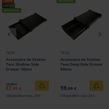
-30%
NOUVEAU
NOUVEAU
TEOS
TEOS
Accessoire de Station
Accessoire de Station
Teos Shallow Side
Teos Deep Side Drawer
Drawer 30mm
60mm
Price reduced from
to
39,99 €
27,
59,
 au panier
Ajouter au panier
Ajouter
99 €
99 €
Expédition sous 24 h
Expédition sous 24 h