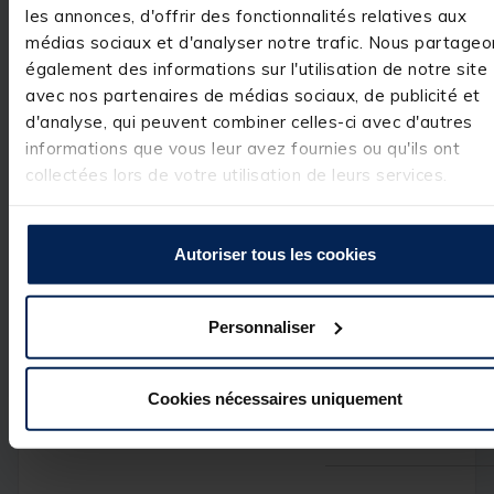
4
étoiles
0
les annonces, d'offrir des fonctionnalités relatives aux
Réponse de
pacificpeche.com
médias sociaux et d'analyser notre trafic. Nous partageo
3
étoiles
0
Bonjour, 

également des informations sur l'utilisation de notre site
2
étoiles
0
avec nos partenaires de médias sociaux, de publicité et
1
étoile
0
Merci beaucoup 
pour votre retour
d'analyse, qui peuvent combiner celles-ci avec d'autres
positif ! Nous 
informations que vous leur avez fournies ou qu'ils ont
sommes ravis 
collectées lors de votre utilisation de leurs services.
d'apprendre que
le produit 
répond à vos 
attentes. 
N’hésitez pas à 
Autoriser tous les cookies
revenir vers nous
si vous avez 
d'autres 
questions ou 
Personnaliser
besoins. 

Cordialement,

Cookies nécessaires uniquement
L’équipe 
pacificpeche