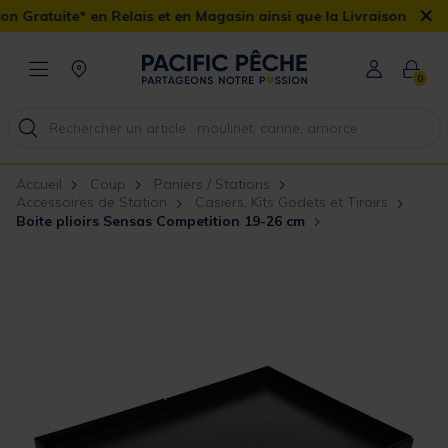
×
Relais et en Magasin ainsi que la Livraison Domicile offerte dès 9
0
Accueil
Coup
Paniers / Stations
Accessoires de Station
Casiers, Kits Godets et Tiroirs
Boite plioirs Sensas Competition 19-26 cm