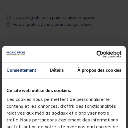
Livraison gratuite en point relais et magasin
Retour gratuit, 1 mois pour changer d’avis
Description
Spécifications
Description & détails
Consentement
Détails
À propos des cookies
Description
Ce site web utilise des cookies.
Possibilité de placer dans ces 2 demi-boites les
plioirs suivants :
Les cookies nous permettent de personnaliser le
contenu et les annonces, d'offrir des fonctionnalités
Détails
relatives aux médias sociaux et d'analyser notre
Dimensions
26.5x19.5cm
trafic. Nous partageons également des informations
sur l'utilisation de notre site avec nos partenaires de