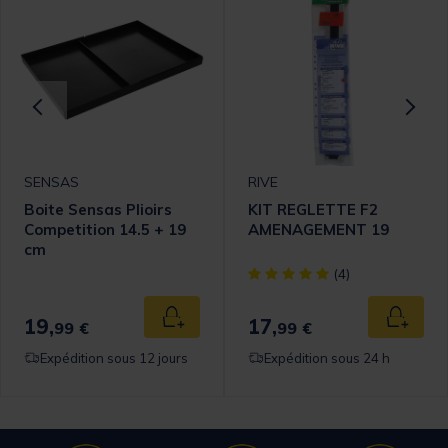
SENSAS
RIVE
Boite Sensas Plioirs
KIT REGLETTE F2
Competition 14.5 + 19
AMENAGEMENT 19
cm
omer Rating
[object Object] out of 5 Cust
(4)
19,
17,
 au panier
Ajouter au panier
Ajouter
99 €
99 €
Expédition sous 12 jours
Expédition sous 24 h