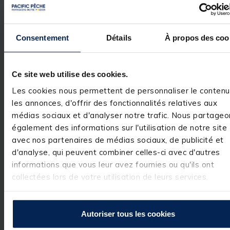
Utile
(0)
Signaler
5
étoiles
1
4
étoiles
0
Consentement
Détails
À propos des coo
Réponse de
3
étoiles
0
pacificpeche.com
2
étoiles
0
Bonjour,

1
étoile
0
 Nous vous 
Ce site web utilise des cookies.
remercions pour 
votre 
Les cookies nous permettent de personnaliser le contenu
commentaire 
les annonces, d'offrir des fonctionnalités relatives aux
très positif. Nous
sommes ravis 
médias sociaux et d'analyser notre trafic. Nous partageo
d'avoir répondu 
également des informations sur l'utilisation de notre site
à vos attentes et
avec nos partenaires de médias sociaux, de publicité et
de vous compter
parmi nos 
d'analyse, qui peuvent combiner celles-ci avec d'autres
clients. C'est un 
informations que vous leur avez fournies ou qu'ils ont
réel plaisir.

L’équipe Pacific 
collectées lors de votre utilisation de leurs services.
Pêche
Autoriser tous les cookies
1