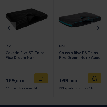
RIVE
RIVE
Coussin Rive ST Talon
Coussin Rive RS Talon
Fixe Dream Noir
Fixe Dream Noir / Aqua
169,
169,
 au panier
Ajouter au panier
Ajouter
00 €
00 €
Expédition sous 24 h
Expédition sous 24 h