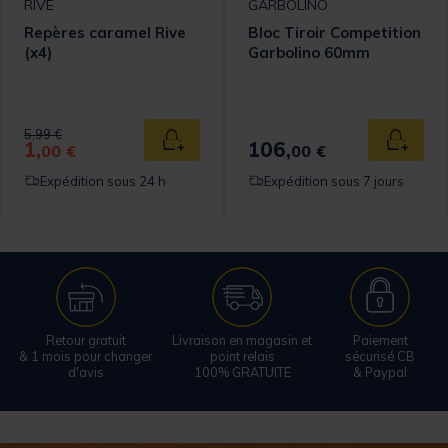
RIVE
GARBOLINO
Repères caramel Rive
Bloc Tiroir Competition
(x4)
Garbolino 60mm
Price reduced from
to
5,99 €
1,
106,
 au panier
Ajouter au panier
Ajouter
00 €
00 €
Expédition sous 24 h
Expédition sous 7 jours
Retour gratuit
Livraison en magasin et
Paiement
& 1 mois pour changer
point relais
sécurisé CB
d'avis
100% GRATUITE
& Paypal