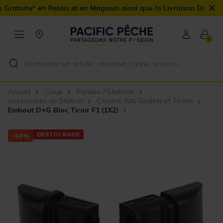
×
Relais et en Magasin ainsi que la Livraison Domicile offerte dès 
0
Accueil
Coup
Paniers / Stations
Accessoires de Station
Casiers, Kits Godets et Tiroirs
Embout D+G Bloc Tiroir F1 (1X2)
DESTOCKAGE
-50%