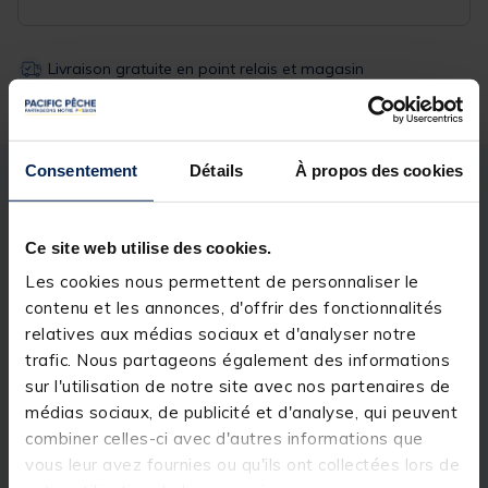
Livraison gratuite en point relais et magasin
Retour gratuit, 1 mois pour changer d’avis
Consentement
Détails
À propos des cookies
Description
Spécifications
Ce site web utilise des cookies.
Description & détails
Les cookies nous permettent de personnaliser le
contenu et les annonces, d'offrir des fonctionnalités
relatives aux médias sociaux et d'analyser notre
trafic. Nous partageons également des informations
Spécifications
sur l'utilisation de notre site avec nos partenaires de
médias sociaux, de publicité et d'analyse, qui peuvent
combiner celles-ci avec d'autres informations que
Réf.
54481-1
vous leur avez fournies ou qu'ils ont collectées lors de
Marque
RIVE