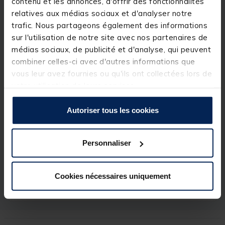
pourrez trouver vos plioirs de couleur identique dans
contenu et les annonces, d'offrir des fonctionnalités
chaque casier.
relatives aux médias sociaux et d'analyser notre
trafic. Nous partageons également des informations
Un gain de temps au bord de l'eau!
sur l'utilisation de notre site avec nos partenaires de
médias sociaux, de publicité et d'analyse, qui peuvent
Détails
combiner celles-ci avec d'autres informations que
Repères vendus par 4
vous leur avez fournies ou qu'ils ont collectées lors de
votre utilisation de leurs services.
Autoriser tous les cookies
Spécifications
Personnaliser
Réf.
29918-1
Marque
RIVE
Cookies nécessaires uniquement