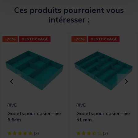
Ces produits pourraient vous
intéresser :
-70%
DESTOCKAGE
-70%
DESTOCKAGE
RIVE
RIVE
Godets pour casier rive
Godets pour casier rive
6.6cm
51 mm
[object Object] out of 5 Customer Rating
[object Object] out of 5 Cust
(2)
(3)