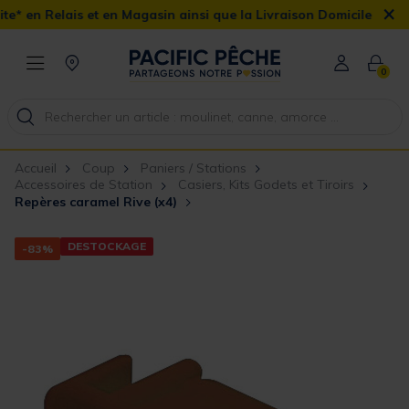
×
t en Magasin ainsi que la Livraison Domicile offerte dès 90€
0
Accueil
Coup
Paniers / Stations
Accessoires de Station
Casiers, Kits Godets et Tiroirs
Repères caramel Rive (x4)
DESTOCKAGE
-83%