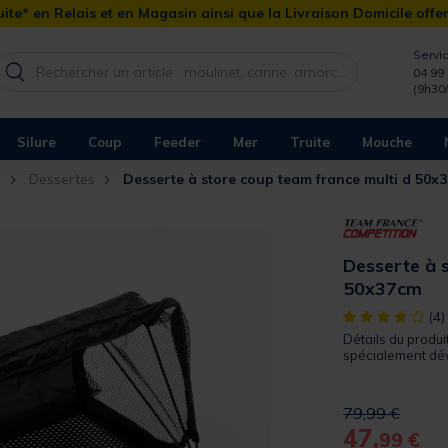
ite* en Relais et en Magasin ainsi que la Livraison Domicile offe
Servic
04 99 
(9h30
Silure
Coup
Feeder
Mer
Truite
Mouche
n
Dessertes
Desserte à store coup team france multi d 50
Desserte à 
50x37cm
[object Object]
(4)
Détails du produi
spécialement dév
Price reduced 
to
79,99 €
47,
99 €