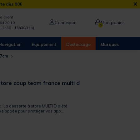
×
rte dès 90€
e client
Connexion
Mon panier
64 20 10
0
/12h30 - 13h30/17h)
Navigation
Equipement
Destockage
Marques
x37cm
store coup team france multi d
 out of 5 Customer Rating
t : La desserte à store MULTI D a été
eloppée pour protéger vos app...
from