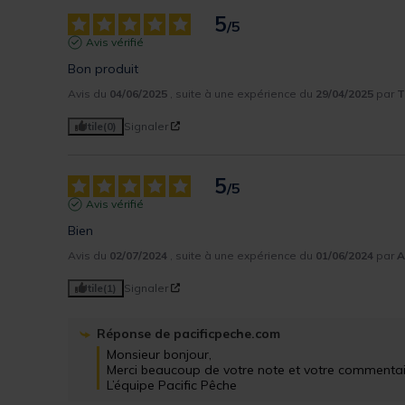
5
/
5
Avis vérifié
Bon produit
Avis du
04/06/2025
, suite à une expérience du
29/04/2025
par
T
Utile
(0)
Signaler
5
/
5
Avis vérifié
Bien
Avis du
02/07/2024
, suite à une expérience du
01/06/2024
par
A
Utile
(1)
Signaler
Réponse de
pacificpeche.com
Monsieur bonjour,

Merci beaucoup de votre note et votre commentaire.
L’équipe Pacific Pêche