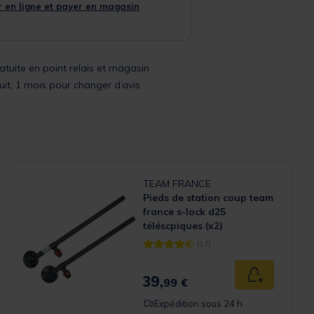
 en ligne et payer en magasin
ratuite en point relais et magasin
uit, 1 mois pour changer d’avis
TEAM FRANCE
Pieds de station coup team
france s-lock d25
téléscpiques (x2)
(17)
Rating
[object Object] out of 5 Customer Ra
39,
 panier
Ajouter au p
99 €
Expédition sous 24 h