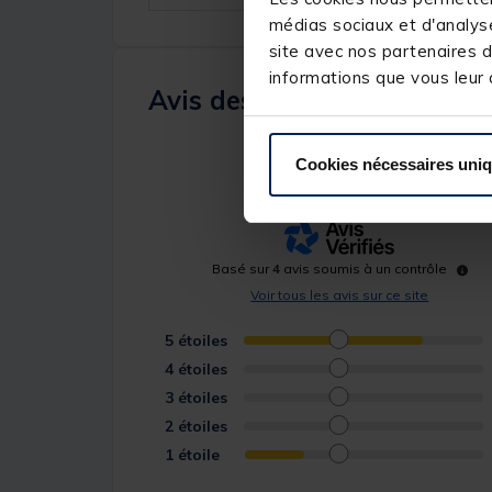
médias sociaux et d'analyse
site avec nos partenaires d
informations que vous leur a
Avis des pêcheurs
4
/
5
Cookies nécessaires uni
Basé sur
4
avis soumis à un contrôle
Voir tous les avis sur ce site
5
étoiles
4
étoiles
3
étoiles
2
étoiles
1
étoile