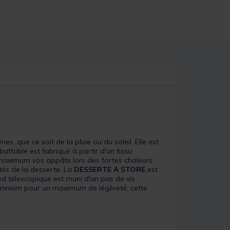
, que ce soit de la pluie ou du soleil. Elle est
ttable est fabriqué à partir d'un tissu
au maximum vos appâts lors des fortes chaleurs
tés de la desserte. La
DESSERTE A STORE
est
ied télescopique est muni d'un pas de vis
luminium pour un maximum de légèreté, cette