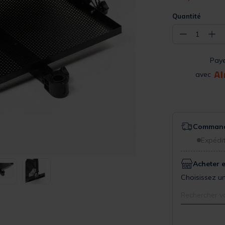
Quantité
−
+
1
Pay
avec
Commande
Expédit
Acheter 
Choisissez un
Rechercher v