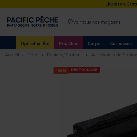
Livraison Gratu
Voir tous nos magasins
Opération Été
Prix Choc
Carpe
Carnassier
Accueil
Coup
Paniers / Stations
Accessoires de Statio
DESTOCKAGE
-40%