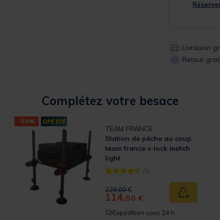
Réserver
Livraison g
Retour grat
Complétez votre besace
-50%
TEAM FRANCE
Station de pêche au coup
team france s-lock match
light
(3)
 Rating
[object Object] out of 5 Customer 
Price reduced from
to
229,00 €
114,
u panier
Ajouter au
50 €
Expédition sous 24 h