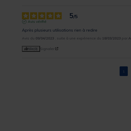
5
/
5
Avis vérifié
Après plusieurs utilisations rien à redire
Avis du
09/04/2023
, suite à une expérience du
18/03/2023
par
A
Utile
(0)
Signaler
1