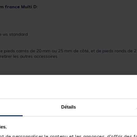
m france Multi D
:
e vis standard
 de pieds carrés de 20 mm ou 25 mm de côté, et de pieds ronds d
retirer les autres accessoires
Détails
143487-1
ies.
TEAM FRANCE
 de personnaliser le contenu et les annonces, d'offrir des fo