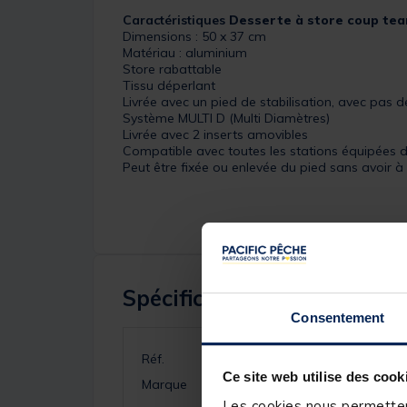
Caractéristiques
Desserte à store coup tea
Dimensions : 50 x 37 cm
Matériau : aluminium
Store rabattable
Tissu déperlant
Livrée avec un pied de stabilisation, avec pas d
Système MULTI D (Multi Diamètres)
Livrée avec 2 inserts amovibles
Compatible avec toutes les stations équipées
Peut être fixée ou enlevée du pied sans avoir à 
Spécifications
Consentement
Réf.
Ce site web utilise des cook
Marque
Les cookies nous permettent