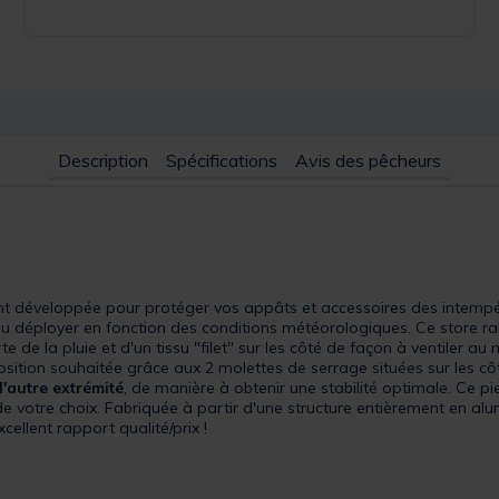
Description
Spécifications
Avis des pêcheurs
t développée pour protéger vos appâts et accessoires des intempéries
 déployer en fonction des conditions météorologiques. Ce store raba
e de la pluie et d'un tissu "filet" sur les côté de façon à ventiler 
osition souhaitée grâce aux 2 molettes de serrage situées sur les cô
l'autre extrémité
, de manière à obtenir une stabilité optimale. Ce p
 de votre choix. Fabriquée à partir d'une structure entièrement en a
ellent rapport qualité/prix !