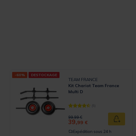
-60%
DESTOCKAGE
TEAM FRANCE
Kit Chariot Team France
Multi D
(5)
[object Object] out of 5 Customer
Price reduced from
to
99,99 €
39,
Ajouter a
99 €
Expédition sous 24 h