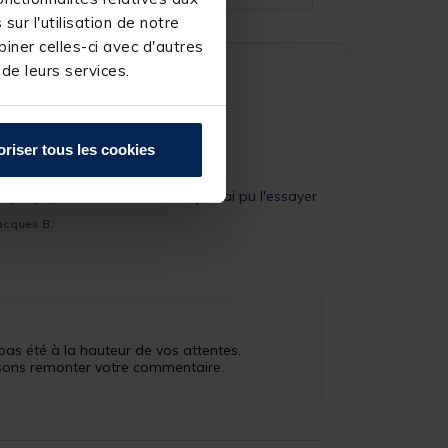
ur l'utilisation de notre
iner celles-ci avec d'autres
 de leurs services.
oriser tous les cookies
ue j'ai paye, malheureusement je n'ai pu l'essayer
acques B.
s été à la hauteur de vos attentes. 
sons remonter votre commentaire. 
