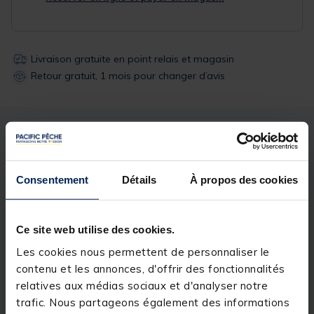
Livraison gratuite en point relais et magasin
Retour gratuit, 1 mois pour changer d’avis
Description
Spécifications
Consentement
Détails
À propos des cookies
Description & détails
Description
Ce site web utilise des cookies.
Desserte permettant d'accueillir deux bacs, idéale
Les cookies nous permettent de personnaliser le
pour une installation de pêche au feeder.
contenu et les annonces, d'offrir des fonctionnalités
relatives aux médias sociaux et d'analyser notre
Détails
trafic. Nous partageons également des informations
Dimensions
51x41cm / D.25-36mm