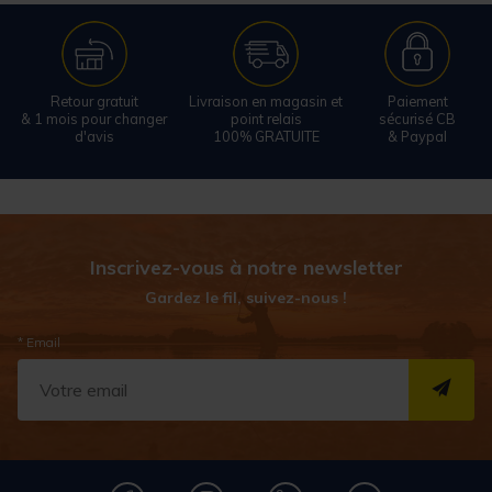
Retour gratuit
Livraison en magasin et
Paiement
& 1 mois pour changer
point relais
sécurisé CB
d'avis
100% GRATUITE
& Paypal
Inscrivez-vous à notre newsletter
Gardez le fil, suivez-nous !
* Email
S''I