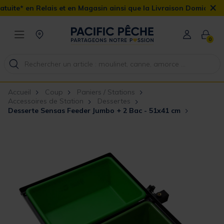
×
s et en Magasin ainsi que la Livraison Domicile offerte dès 90€
0
Accueil
Coup
Paniers / Stations
Accessoires de Station
Dessertes
Desserte Sensas Feeder Jumbo + 2 Bac - 51x41 cm