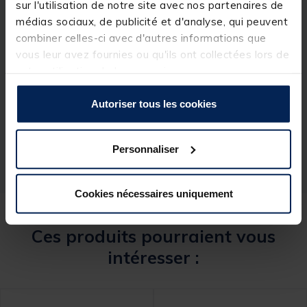
sur l'utilisation de notre site avec nos partenaires de
médias sociaux, de publicité et d'analyse, qui peuvent
combiner celles-ci avec d'autres informations que
vous leur avez fournies ou qu'ils ont collectées lors de
Spécifications
votre utilisation de leurs services.
Autoriser tous les cookies
Réf.
142421-1
Marque
SENSAS
Personnaliser
Cookies nécessaires uniquement
Ces produits pourraient vous
intéresser :