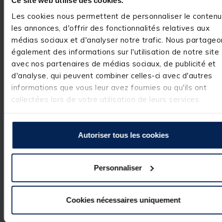
Ce site web utilise des cookies.
Toile EVA épaisse entièrement étanche
Les cookies nous permettent de personnaliser le contenu
Poches intérieures pour protéger votre téléphone et
vos accessoires
les annonces, d'offrir des fonctionnalités relatives aux
médias sociaux et d'analyser notre trafic. Nous partageo
Fixation double points
également des informations sur l'utilisation de notre site
Livrée avec un pied télescopique D30
avec nos partenaires de médias sociaux, de publicité et
Compatible avec les stations D25, D30 et D36
d'analyse, qui peuvent combiner celles-ci avec d'autres
informations que vous leur avez fournies ou qu'ils ont
collectées lors de votre utilisation de leurs services.
Spécifications
Autoriser tous les cookies
Réf.
239422-1
Personnaliser
Marque
TEOS
Cookies nécessaires uniquement