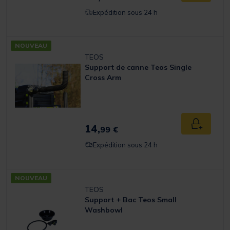
Expédition sous 24 h
NOUVEAU
TEOS
Support de canne Teos Single
Cross Arm
14,
Ajouter a
99 €
Expédition sous 24 h
NOUVEAU
TEOS
Support + Bac Teos Small
Washbowl