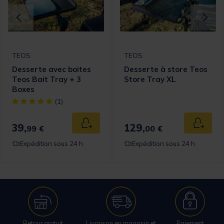
TEOS
TEOS
Desserte avec boites
Desserte à store Teos
Teos Bait Tray + 3
Store Tray XL
Boxes
[object Object] out of 5 Customer Rating
(1)
39,
129,
 au panier
Ajouter au panier
Ajouter
99 €
00 €
Expédition sous 24 h
Expédition sous 24 h
Retour gratuit
Livraison en magasin et
Paiement