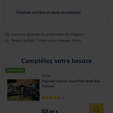
Réserver en ligne et payer en magasin
Livraison gratuite en point relais et magasin
Retour gratuit, 1 mois pour changer d’avis
Complétez votre besace
NOUVEAU
TEOS
Repose Canne Teos Pole Rest Bar
Deluxe
(1)
[object Object] out of 5 Customer Rating
89,
Ajouter a
99 €