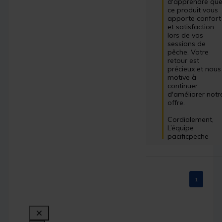
d'apprendre que
ce produit vous 
apporte confort 
et satisfaction 
lors de vos 
sessions de 
pêche. Votre 
retour est 
précieux et nous 
motive à 
continuer 
d'améliorer notre
offre.

Cordialement,

L’équipe 
pacificpeche
1