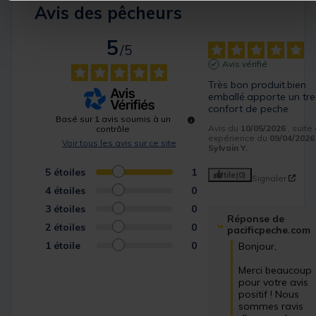
Avis des pêcheurs
5
/
5
Avis vérifié
Très bon produit.bien 
emballé.apporte un tre
confort de peche
Basé sur
1
avis soumis à un
Avis du
10/05/2026
, suite
contrôle
expérience du
09/04/2026
Voir tous les avis sur ce site
Sylvain Y.
5
étoiles
1
Utile
(0)
Signaler
4
étoiles
0
3
étoiles
0
Réponse de
2
étoiles
0
pacificpeche.com
1
étoile
0
Bonjour,

Merci beaucoup 
pour votre avis 
positif ! Nous 
sommes ravis 