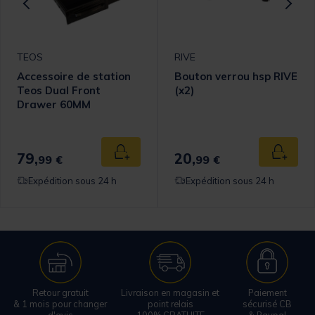
TEOS
RIVE
Accessoire de station
Bouton verrou hsp RIVE
Teos Dual Front
(x2)
Drawer 60MM
79,
20,
 au panier
Ajouter au panier
Ajouter
99 €
99 €
Expédition sous 24 h
Expédition sous 24 h
Retour gratuit
Livraison en magasin et
Paiement
& 1 mois pour changer
point relais
sécurisé CB
d'avis
100% GRATUITE
& Paypal