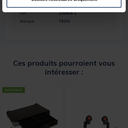
Réf.
239454-1
Marque
TEOS
Ces produits pourraient vous
intéresser :
NOUVEAU