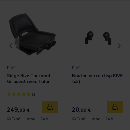
RIVE
RIVE
Siège Rive Tournant
Bouton verrou hsp RIVE
Giroseat avec Talon
(x2)
[object Object] out of 5 Customer Rating
(1)
249,
20,
 au panier
Ajouter au panier
Ajouter
00 €
99 €
Expédition sous 24 h
Expédition sous 24 h