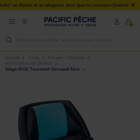
×
s et en Magasin ainsi que la Livraison Domicile offerte dès 90€
0
Accueil
Coup
Paniers / Stations
Accessoires de Station
Siège RIVE Tournant Giroseat Noir