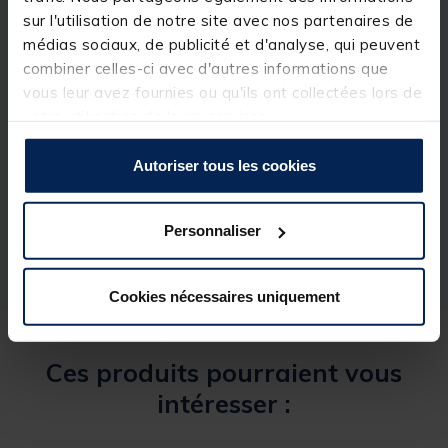
sur l'utilisation de notre site avec nos partenaires de
Pour stations format F2
médias sociaux, de publicité et d'analyse, qui peuvent
combiner celles-ci avec d'autres informations que
vous leur avez fournies ou qu'ils ont collectées lors de
votre utilisation de leurs services.
Spécifications
Autoriser tous les cookies
Réf.
207018-1
Marque
RIVE
Personnaliser
Cookies nécessaires uniquement
Ces produits pourraient vous
intéresser :