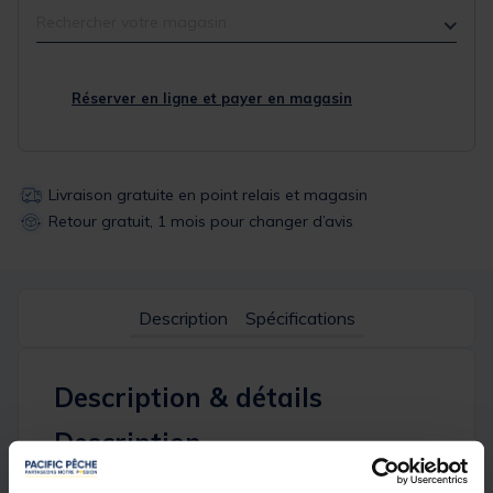
Rechercher votre magasin
Réserver en ligne et payer en magasin
Livraison gratuite en point relais et magasin
Retour gratuit, 1 mois pour changer d’avis
Description
Spécifications
Description & détails
Description
Le
D36 TELESCOPIC LEG
est un pied de station