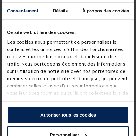
robuste et polyvalent, conçu pour offrir un support
stable et ajustable à vos équipements. Avec sa
Consentement
Détails
À propos des cookies
construction en aluminium épais offrant légèreté et
durabilité, il permet un réglage précis de la hauteur
jusqu’à 91 cm. Les molettes de serrage ergonomiques
assurent un verrouillage sécurisé et rapide,
Ce site web utilise des cookies.
garantissant que la position souhaitée reste stable
même sous charge. Il est muni d’une coupelle anti-
Les cookies nous permettent de personnaliser le
enfoncement pour une parfaite stabilité sur tous les
contenu et les annonces, d'offrir des fonctionnalités
types de terrains.
relatives aux médias sociaux et d'analyser notre
trafic. Nous partageons également des informations
Détails
sur l'utilisation de notre site avec nos partenaires de
Pied télescopique
médias sociaux, de publicité et d'analyse, qui peuvent
Diamètre : 36mm
combiner celles-ci avec d'autres informations que
vous leur avez fournies ou qu'ils ont collectées lors de
Longueur : 68-91 cm
votre utilisation de leurs services.
Matériau : Aluminium
Coupelle anti-enfoncement
Autoriser tous les cookies
Compatible avec les stations, chaises et accessoires
D36
Personnaliser