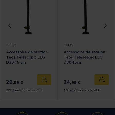
TEOS
TEOS
Accessoire de station
Accessoire de station
Teos Telescopic LEG
Teos Telescopic LEG
D36 45 cm
D30 45cm
29,
24,
 au panier
Ajouter au panier
Ajouter
99 €
99 €
Expédition sous 24 h
Expédition sous 24 h