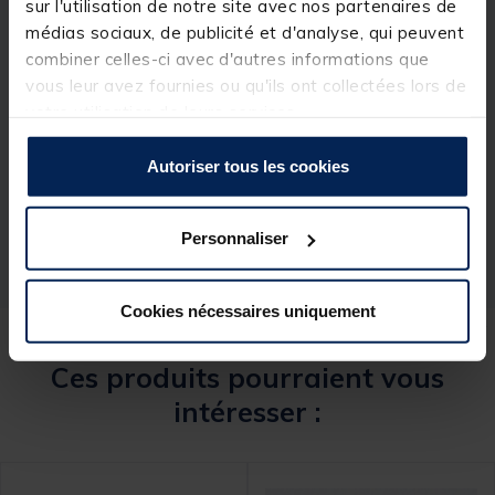
sur l'utilisation de notre site avec nos partenaires de
médias sociaux, de publicité et d'analyse, qui peuvent
combiner celles-ci avec d'autres informations que
vous leur avez fournies ou qu'ils ont collectées lors de
Spécifications
votre utilisation de leurs services.
Autoriser tous les cookies
Réf.
88886-1
Marque
RIVE
Personnaliser
Cookies nécessaires uniquement
Ces produits pourraient vous
intéresser :