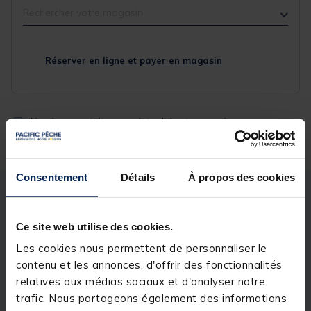
Rechercher votre magasin
Réserver en ligne et payer en magasin
Livraison gratuite en point relais et magasin
Retour gratuit, 1 mois pour changer d’avis
Consentement
Détails
À propos des cookies
Description
Spécifications
Ce site web utilise des cookies.
Description & détails
Les cookies nous permettent de personnaliser le
contenu et les annonces, d'offrir des fonctionnalités
Description
relatives aux médias sociaux et d'analyser notre
trafic. Nous partageons également des informations
BAGUE CLIP ONE D25 - TROU OCTOGONAL (1X2)