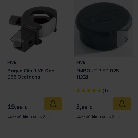
RIVE
RIVE
Bague Clip RIVE One
EMBOUT PIED D25
D36 Ocotgonal
(1X2)
omer Rating
[object Object] out of 5 Cust
(1)
19,
3,
 au panier
Ajouter au panier
Ajouter
99 €
99 €
Expédition sous 24 h
Expédition sous 24 h