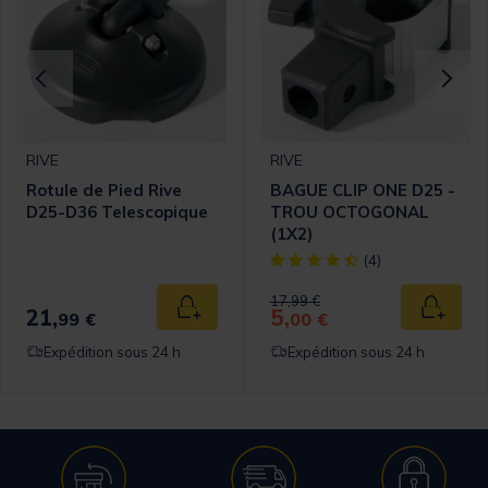
RIVE
RIVE
Rotule de Pied Rive
BAGUE CLIP ONE D25 -
D25-D36 Telescopique
TROU OCTOGONAL
(1X2)
omer Rating
[object Object] out of 5 Cust
(4)
Price reduced from
to
17,99 €
21,
5,
 au panier
Ajouter au panier
Ajouter
99 €
00 €
Expédition sous 24 h
Expédition sous 24 h