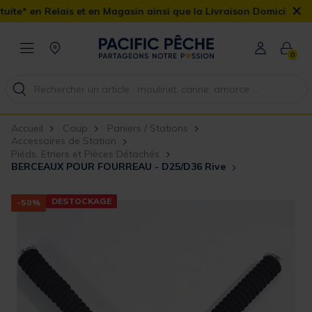
×
et en Magasin ainsi que la Livraison Domicile offerte dès 90€
0
Accueil
Coup
Paniers / Stations
Accessoires de Station
Piéds, Etriers et Pièces Détachés
BERCEAUX POUR FOURREAU - D25/D36 Rive
DESTOCKAGE
-50%