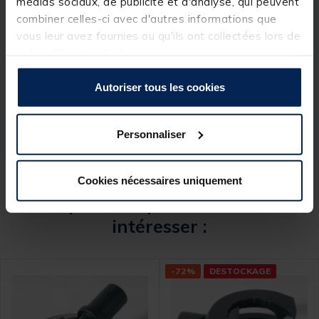
médias sociaux, de publicité et d'analyse, qui peuvent
combiner celles-ci avec d'autres informations que
Spécifications
vous leur avez fournies ou qu'ils ont collectées lors de
votre utilisation de leurs services.
Réf.
87715-1
Autoriser tous les cookies
Marque
RIVE
Personnaliser
Cookies nécessaires uniquement
Ces produits pourraient vous
intéresser :
-72%
DESTOCKAGE