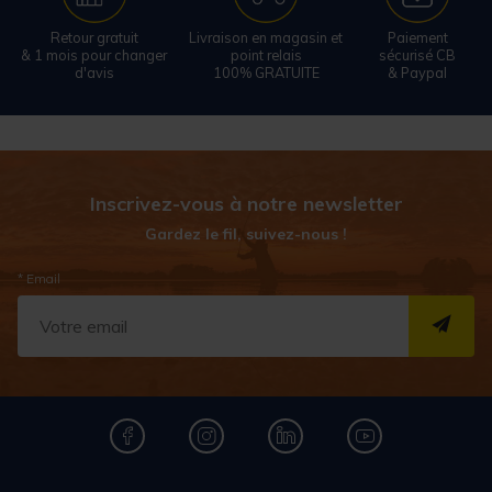
Retour gratuit
Livraison en magasin et
Paiement
& 1 mois pour changer
point relais
sécurisé CB
d'avis
100% GRATUITE
& Paypal
Inscrivez-vous à notre newsletter
Gardez le fil, suivez-nous !
* Email
S''I