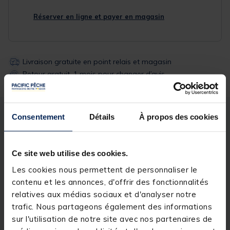
Réserver en ligne et payer en magasin
Livraison gratuite en point relais et magasin
Retour gratuit, 1 mois pour changer d’avis
Consentement
Détails
À propos des cookies
Description
Spécifications
Description & détails
Ce site web utilise des cookies.
Les cookies nous permettent de personnaliser le
Description
contenu et les annonces, d'offrir des fonctionnalités
relatives aux médias sociaux et d'analyser notre
BERCEAUX POUR FOURREAU - D25/D36
trafic. Nous partageons également des informations
sur l'utilisation de notre site avec nos partenaires de