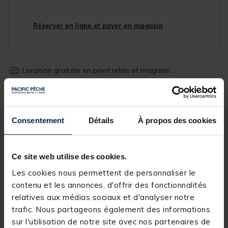
Réserver en ligne et payer en magasin
Livraison gratuite en point relais et magasin
Retour gratuit, 1 mois pour changer d’avis
Consentement
Détails
À propos des cookies
Description
Spécifications
Ce site web utilise des cookies.
Description & détails
Les cookies nous permettent de personnaliser le
Description
contenu et les annonces, d'offrir des fonctionnalités
relatives aux médias sociaux et d'analyser notre
EQUERRE RENFORT D+G (1X2)
trafic. Nous partageons également des informations
sur l'utilisation de notre site avec nos partenaires de