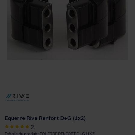
Equerre Rive Renfort D+G (1x2)
[object Object] out of 5 Customer Rating
(2)
Détails du produit : EQUERRE RENFORT D+G (1X2)...