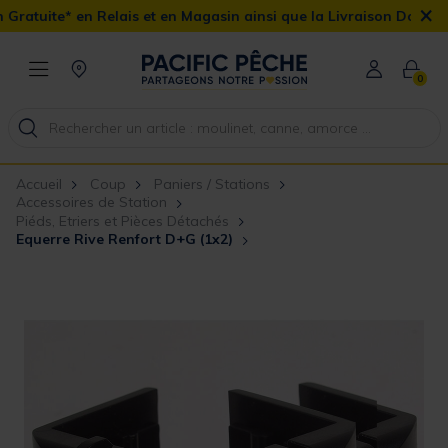
×
lais et en Magasin ainsi que la Livraison Domicile offerte dès 90€
0
Accueil
Coup
Paniers / Stations
Accessoires de Station
Piéds, Etriers et Pièces Détachés
Equerre Rive Renfort D+G (1x2)