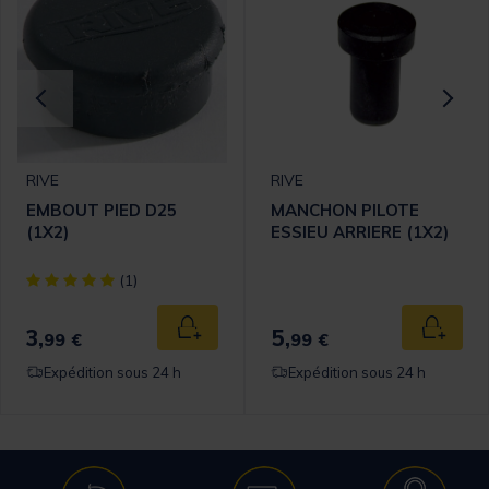
RIVE
RIVE
EMBOUT PIED D25
MANCHON PILOTE
(1X2)
ESSIEU ARRIERE (1X2)
omer Rating
[object Object] out of 5 Customer Rating
(1)
3,
5,
 au panier
Ajouter au panier
Ajouter
99 €
99 €
Expédition sous 24 h
Expédition sous 24 h