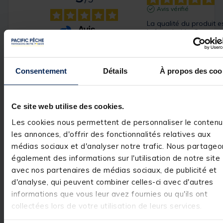
Avis vérifié
La qualité du produit es
irréprochable. Comme t
autres produits Rive.
Basé sur
1
avis soumis à un
Avis du
27/09/2025
, suite
contrôle
expérience du
26/08/2025
Voir tous les avis sur ce site
Dmytro M.
Consentement
Détails
À propos des coo
5
étoiles
1
Utile
(0)
Signaler
4
étoiles
0
Ce site web utilise des cookies.
3
étoiles
0
Réponse de
Les cookies nous permettent de personnaliser le contenu
2
étoiles
0
pacificpeche.com
les annonces, d'offrir des fonctionnalités relatives aux
1
étoile
0
Bonjour,

médias sociaux et d'analyser notre trafic. Nous partageo
Nous vous 
remercions pour 
également des informations sur l'utilisation de notre site
votre 
avec nos partenaires de médias sociaux, de publicité et
commentaire 
très positif. Nous
d'analyse, qui peuvent combiner celles-ci avec d'autres
sommes ravis 
informations que vous leur avez fournies ou qu'ils ont
d'avoir répondu 
collectées lors de votre utilisation de leurs services.
à vos attentes et
de vous compter
parmi nos 