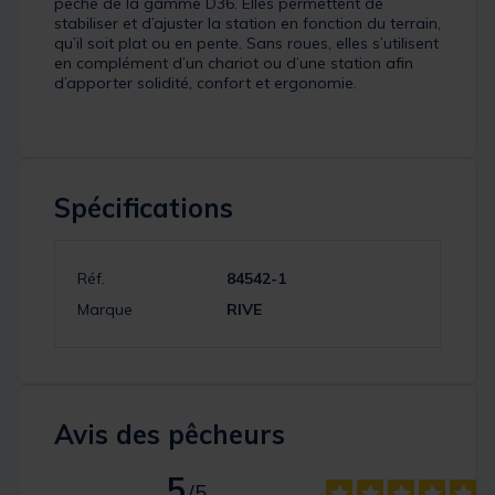
pêche de la gamme D36. Elles permettent de
stabiliser et d’ajuster la station en fonction du terrain,
qu’il soit plat ou en pente. Sans roues, elles s’utilisent
en complément d’un chariot ou d’une station afin
d’apporter solidité, confort et ergonomie.
Spécifications
Réf.
84542-1
Marque
RIVE
Avis des pêcheurs
5
/
5