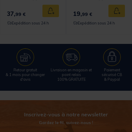
37,
19,
 au panier
Ajouter au panier
Ajouter
99 €
99 €
Expédition sous 24 h
Expédition sous 24 h
Retour gratuit
Livraison en magasin et
Paiement
& 1 mois pour changer
point relais
sécurisé CB
d'avis
100% GRATUITE
& Paypal
Inscrivez-vous à notre newsletter
Gardez le fil, suivez-nous !