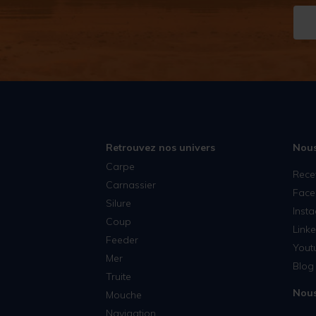
Retrouvez nos univers
Nous
Carpe
Rece
Carnassier
Face
Silure
Inst
Coup
Linke
Feeder
Yout
Mer
Blog 
Truite
Nous
Mouche
Navigation