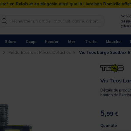
ite* en Relais et en Magasin ainsi que la Livraison Domicile offe
Servic
04 99 
(9h30
Silure
Coup
Feeder
Mer
Truite
Mouche
n
Piéds, Etriers et Pièces Détachés
Vis Teos Large Seatbox 
Vis Teos La
Détails du produ
bouton de fixation
5,
99 €
Quantité