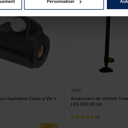
quement
Personnaliser
Aut
TEOS
ess Garbolino Corps a Vis +
Accessoire de station Teos
LEG D36 60 cm
[object Object] out of 5 Cust
(1)