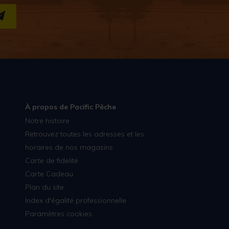
S''INSCRIRE
À propos de Pacific Pêche
Notre histoire
Retrouvez toutes les adresses et les
horaires de nos magasins
Carte de fidelité
Carte Cadeau
Plan du site
Index d'égalité professionnelle
Paramètres cookies