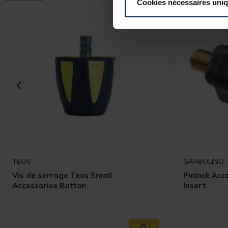
Cookies nécessaires uni
TEOS
GARBOLINO
Vis de serrage Teos Small
Pinlock Acc
Accessories Button
Insert