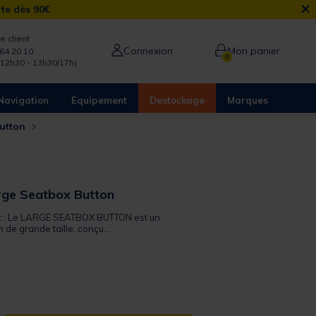
×
rte dès 90€
e client
Connexion
Mon panier
64 20 10
0
/12h30 - 13h30/17h)
Navigation
Equipement
Destockage
Marques
Button
rge Seatbox Button
it : Le LARGE SEATBOX BUTTON est un
 de grande taille, conçu...