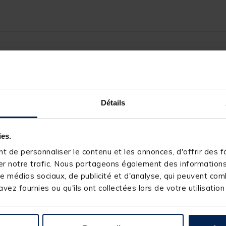
241243-1
Détails
TEOS
ies.
 de personnaliser le contenu et les annonces, d'offrir des fo
r notre trafic. Nous partageons également des informations s
e médias sociaux, de publicité et d'analyse, qui peuvent comb
s produits pourraient vous intéresse
vez fournies ou qu'ils ont collectées lors de votre utilisation
NOUVEAU