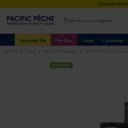
Livraison Gratu
Voir tous nos magasins
Opération Été
Prix Choc
Carpe
Carnassier
Accueil
Coup
Paniers / Stations
Accessoires de Statio
NOUVEAU