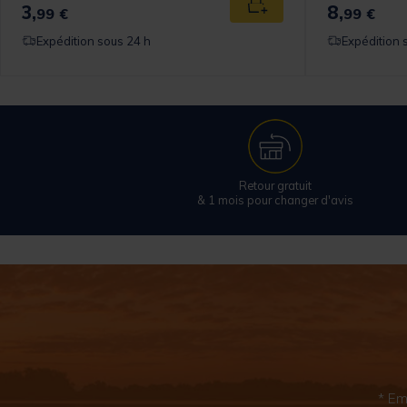
3,
8,
 au panier
Ajouter au panier
99 €
99 €
Expédition sous 24 h
Expédition 
Retour gratuit
& 1 mois pour changer d'avis
* Em