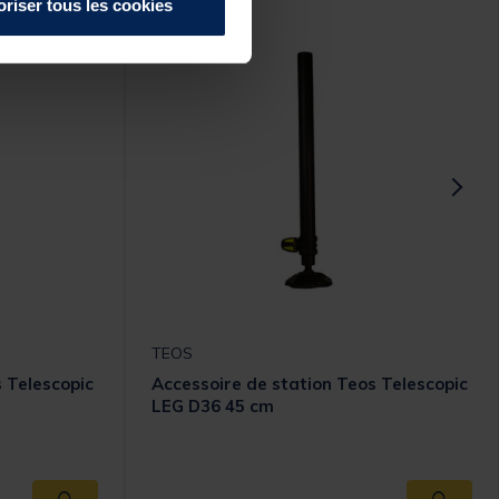
oriser tous les cookies
TEOS
 Telescopic
Accessoire de station Teos Telescopic
LEG D36 45 cm
omer Rating