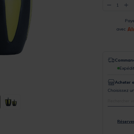
−
+
1
Pay
avec
Commande
Expédit
Acheter 
Choisissez un
Rechercher v
Réserver