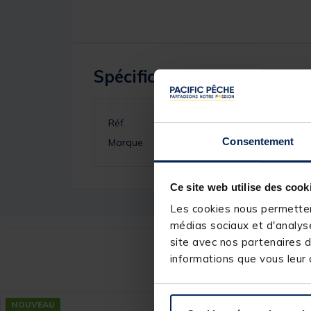
Spécifications
Réf.
Consentement
Marque
Ce site web utilise des cook
Les cookies nous permettent
médias sociaux et d'analyse
site avec nos partenaires d
Ce
informations que vous leur a
NOUVEAU
NOUVEAU