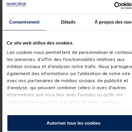
Voir tous les avis sur ce site
Utile
(0)
Signaler
5
étoiles
1
Consentement
Détails
À propos des coo
4
étoiles
0
Réponse de
pacificpeche.com
3
étoiles
0
Bonjour,

2
étoiles
0
 Nous vous 
Ce site web utilise des cookies.
1
étoile
0
remercions pour 
votre 
Les cookies nous permettent de personnaliser le contenu
commentaire 
les annonces, d'offrir des fonctionnalités relatives aux
très positif. Nous
sommes ravis 
médias sociaux et d'analyser notre trafic. Nous partageo
d'avoir répondu 
également des informations sur l'utilisation de notre site
à vos attentes et
avec nos partenaires de médias sociaux, de publicité et
de vous compter
parmi nos 
d'analyse, qui peuvent combiner celles-ci avec d'autres
clients. C'est un 
informations que vous leur avez fournies ou qu'ils ont
réel plaisir.

L’équipe Pacific 
collectées lors de votre utilisation de leurs services.
Pêche
Autoriser tous les cookies
1