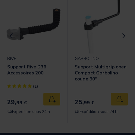
RIVE
GARBOLINO
Support Rive D36
Support Multigrip open
Accessoires 200
Compact Garbolino
coude 90°
[object Object] out of 5 Customer Rating
(1)
29,
25,
 au panier
Ajouter au panier
Ajouter
99 €
99 €
Expédition sous 24 h
Expédition sous 24 h