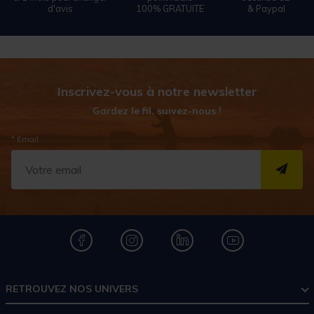
d'avis
100% GRATUITE
& Paypal
Inscrivez-vous à notre newsletter
Gardez le fil, suivez-nous !
* Email
S''I
RETROUVEZ NOS UNIVERS