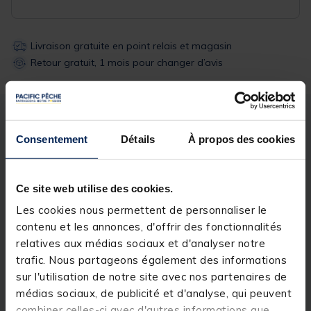
Livraison gratuite en point relais et magasin
Retour gratuit, 1 mois pour changer d’avis
Description
Spécifications
Consentement
Détails
À propos des cookies
Description & détails
Ce site web utilise des cookies.
Description
Les cookies nous permettent de personnaliser le
contenu et les annonces, d'offrir des fonctionnalités
Dimensions
D.25-30-36mm / 12 cm
relatives aux médias sociaux et d'analyser notre
trafic. Nous partageons également des informations
sur l'utilisation de notre site avec nos partenaires de
médias sociaux, de publicité et d'analyse, qui peuvent
Spécifications
combiner celles-ci avec d'autres informations que