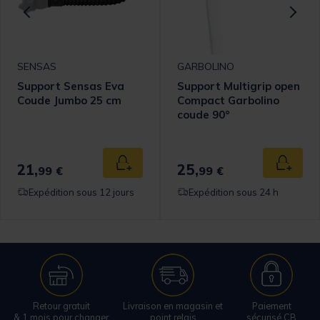
SENSAS
GARBOLINO
Support Sensas Eva
Support Multigrip open
Coude Jumbo 25 cm
Compact Garbolino
coude 90°
21,
25,
 au panier
Ajouter au panier
Ajouter
99 €
99 €
Expédition sous 12 jours
Expédition sous 24 h
Retour gratuit
Livraison en magasin et
Paiement
& 1 mois pour changer
point relais
sécurisé CB