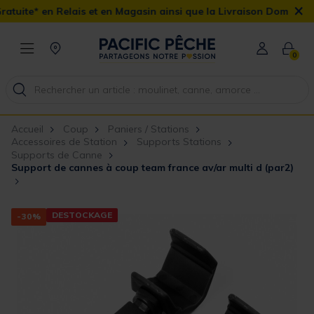
×
ais et en Magasin ainsi que la Livraison Domicile offerte dès 90€
0
Accueil
Coup
Paniers / Stations
Accessoires de Station
Supports Stations
Supports de Canne
Support de cannes à coup team france av/ar multi d (par2)
DESTOCKAGE
-30%