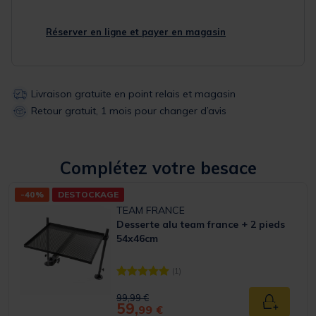
Réserver en ligne et payer en magasin
Livraison gratuite en point relais et magasin
Retour gratuit, 1 mois pour changer d’avis
Complétez votre besace
-40%
DESTOCKAGE
TEAM FRANCE
Desserte alu team france + 2 pieds
54x46cm
(1)
[object Object] out of 5 Customer Rating
Price reduced from
to
99,99 €
59,
Ajouter a
99 €