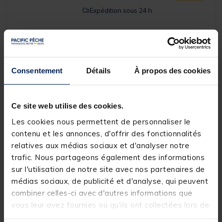
Expédition sous 24 h
-50%
DESTOCKAGE
TEAM FRANCE
Barre repose-canne coup team
Consentement
Détails
À propos des cookies
france crantée multi d
(17)
[object Object] out of 5 Customer Rating
Ce site web utilise des cookies.
Price reduced from
to
59,99 €
Les cookies nous permettent de personnaliser le
29,
Ajouter a
99 €
contenu et les annonces, d'offrir des fonctionnalités
Expédition sous 24 h
relatives aux médias sociaux et d'analyser notre
trafic. Nous partageons également des informations
sur l'utilisation de notre site avec nos partenaires de
-30%
DESTOCKAGE
médias sociaux, de publicité et d'analyse, qui peuvent
TEAM FRANCE
Station Team France D25 S-Lock
combiner celles-ci avec d'autres informations que
Pro League
vous leur avez fournies ou qu'ils ont collectées lors de
votre utilisation de leurs services.