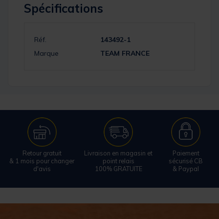
Spécifications
Réf.
143492-1
Marque
TEAM FRANCE
Retour gratuit
Livraison en magasin et
Paiement
& 1 mois pour changer
point relais
sécurisé CB
d'avis
100% GRATUITE
& Paypal