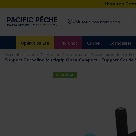
Livraison Gratu
Voir tous nos magasins
Opération Été
Prix Choc
Carpe
Carnassier
Accueil
Coup
Paniers / Stations
Accessoires de Statio
Support Garbolino Multigrip Open Compact - Support Coude 
NOUVEAU