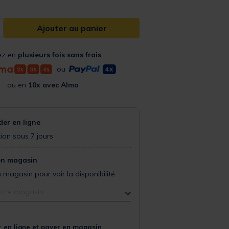
Ajouter au panier
ez en
plusieurs fois sans frais
ou
ou en
10x avec Alma
r en ligne
ion sous 7 jours
en magasin
 magasin pour voir la disponibilité
otre magasin
 en ligne et payer en magasin