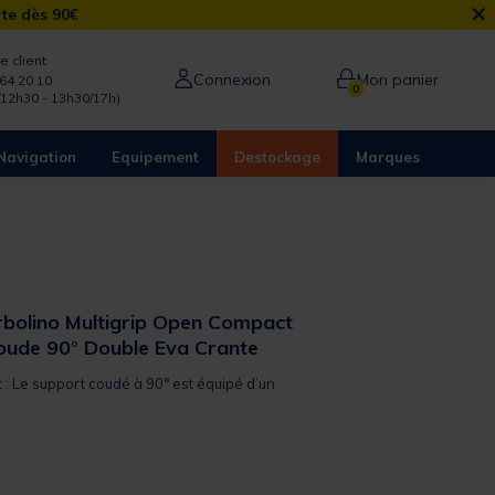
×
rte dès 90€
e client
Connexion
Mon panier
64 20 10
0
/12h30 - 13h30/17h)
Navigation
Equipement
Destockage
Marques
bolino Multigrip Open Compact
oude 90° Double Eva Crante
t : Le support coudé à 90° est équipé d’un