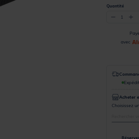
Quantité
−
+
1
Pay
avec
Commande
Expédit
Acheter 
Choisissez un
Rechercher v
Réserver