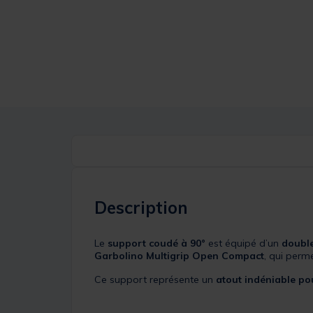
Description
Le
support coudé à 90°
est équipé d’un
double
Garbolino Multigrip Open Compact
, qui perm
Ce support représente un
atout indéniable pou