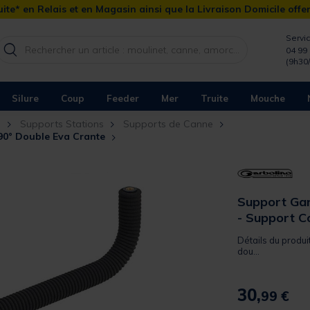
ite* en Relais et en Magasin ainsi que la Livraison Domicile offe
Servic
04 99 
(9h30
Silure
Coup
Feeder
Mer
Truite
Mouche
n
Supports Stations
Supports de Canne
90° Double Eva Crante
Support Gar
- Support C
Détails du produi
dou...
30,
99 €