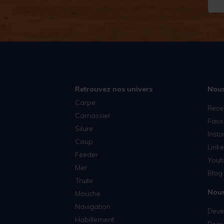
Retrouvez nos univers
Nous
Carpe
Rece
Carnassier
Face
Silure
Inst
Coup
Linke
Feeder
Yout
Mer
Blog 
Truite
Nous
Mouche
Navigation
Deven
Habillement
Recr