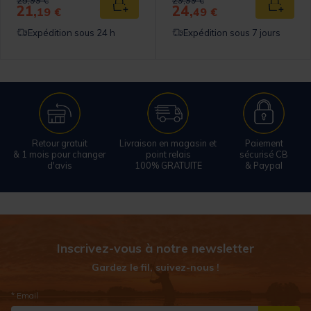
25,99 €
29,99 €
21,
24,
 au panier
Ajouter au panier
Ajouter
19 €
49 €
Expédition sous 24 h
Expédition sous 7 jours
Retour gratuit
Livraison en magasin et
Paiement
& 1 mois pour changer
point relais
sécurisé CB
d'avis
100% GRATUITE
& Paypal
Inscrivez-vous à notre newsletter
Gardez le fil, suivez-nous !
* Email