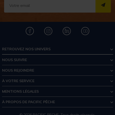
S''I
RETROUVEZ NOS UNIVERS
NOUS SUIVRE
NOUS REJOINDRE
À VOTRE SERVICE
MENTIONS LÉGALES
À PROPOS DE PACIFIC PÊCHE
© 2026 PACIFIC PECHE. Tous droits réservés.