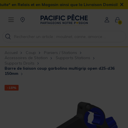
×
t en Magasin ainsi que la Livraison Domicile offerte dès 90€
0
Accueil
Coup
Paniers / Stations
Accessoires de Station
Supports Stations
Supports Droits
Barre de liaison coup garbolino multigrip open d25-d36
150mm
-18%