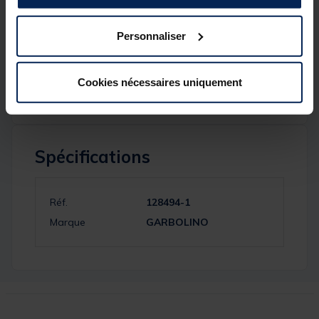
Caractéristiques :
Longueur : 150 mm
Personnaliser
Système MULTIGRIP OPEN
Compatible avec les pieds D25 mm et D36 mm
Cookies nécessaires uniquement
Spécifications
Réf.
128494-1
Marque
GARBOLINO