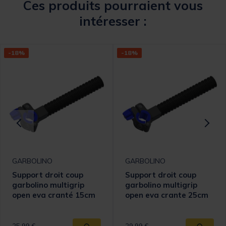
Ces produits pourraient vous
intéresser :
-18%
-18%
GARBOLINO
GARBOLINO
Support droit coup
Support droit coup
garbolino multigrip
garbolino multigrip
open eva cranté 15cm
open eva crante 25cm
Price reduced from
to
Price reduced from
to