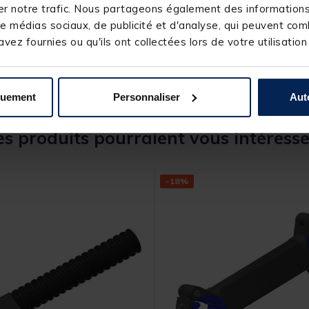
128465-1
r notre trafic. Nous partageons également des informations s
GARBOLINO
e médias sociaux, de publicité et d'analyse, qui peuvent comb
vez fournies ou qu'ils ont collectées lors de votre utilisation
quement
Personnaliser
Aut
s produits pourraient vous intéresse
-18%