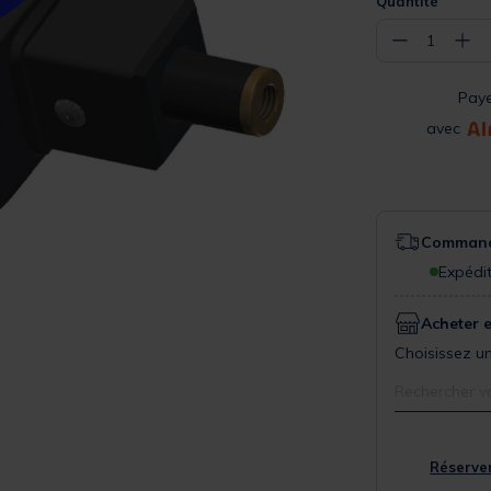
Quantité
−
+
1
Pay
avec
Commande
Expédit
Acheter 
Choisissez un
Rechercher v
Réserver