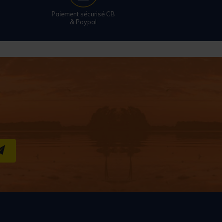
Paiement sécurisé CB
& Paypal
S''INSCRIRE