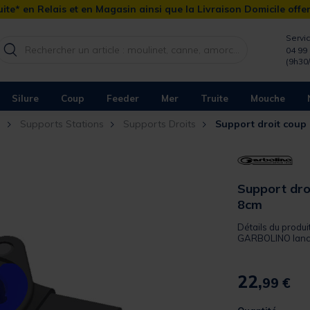
ite* en Relais et en Magasin ainsi que la Livraison Domicile offe
Servic
04 99 
(9h30
Silure
Coup
Feeder
Mer
Truite
Mouche
n
Supports Stations
Supports Droits
Support droit coup
Support dro
8cm
Détails du produ
GARBOLINO lance
22,
99 €