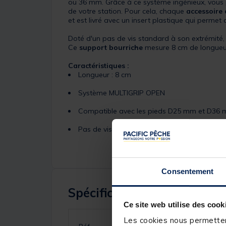
ou 36 mm. Grâce à ce système ingénieux, vous p
de votre station. Pour cela, chaque
accessoire 
et est livré avec un insert plastique qui permet 
Doté d'un pas de vis standard à son extrémité,
Ce
support bourriche
mesure 8 cm de longueu
Caractéristiques :
Longueur : 8 cm
Système MULTIGRIP OPEN
Compatible avec les pieds D25 mm et D36
Pas de vis standard
Consentement
Spécifications
Ce site web utilise des cook
Les cookies nous permettent