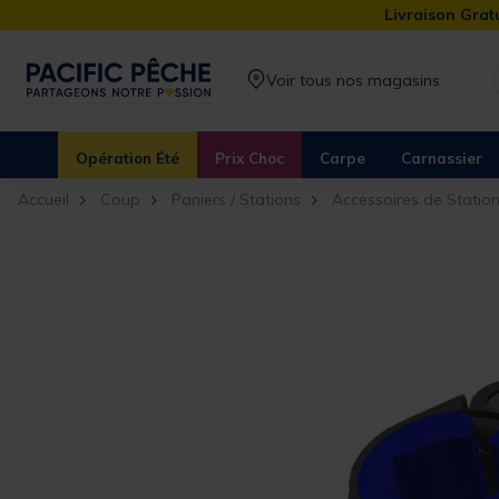
Livraison Gratu
Voir tous nos magasins
Opération Été
Prix Choc
Carpe
Carnassier
Accueil
Coup
Paniers / Stations
Accessoires de Statio