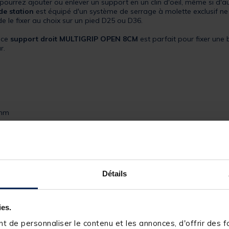
ourrez ajouter ou enlever un support en un clin d'oeil, même si d'a
de station
est équipé d'un système de serrage à molette exclusif ne
de le fixer au choix sur un pied D25 ou D36.
 ce
support droit
MULTIGRIP OPEN 8CM
est parfait pour fixer une 
r.
 mm
Détails
ies.
 de personnaliser le contenu et les annonces, d'offrir des fo