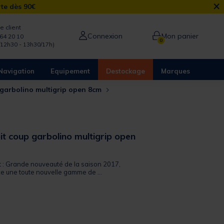
×
rte dès 90€
e client
Connexion
Mon panier
64 20 10
0
/12h30 - 13h30/17h)
Navigation
Equipement
Destockage
Marques
 garbolino multigrip open 8cm
it coup garbolino multigrip open
it : Grande nouveauté de la saison 2017,
 une toute nouvelle gamme de ...