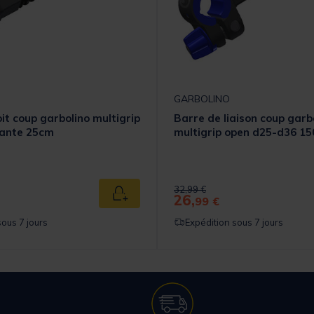
GARBOLINO
it coup garbolino multigrip
Barre de liaison coup garb
rante 25cm
multigrip open d25-d36 
 from
Price reduced from
to
32,99 €
26,
Ajouter au panier
99 €
sous 7 jours
Expédition sous 7 jours