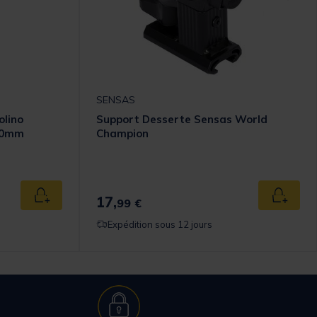
SENSAS
olino
Support Desserte Sensas World
150mm
Champion
17,
Ajouter au panier
Ajouter
99 €
Expédition sous 12 jours