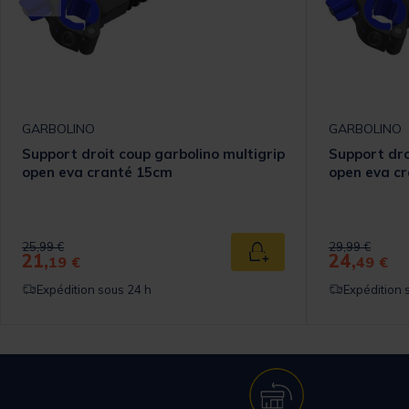
GARBOLINO
GARBOLINO
Support droit coup garbolino multigrip
Support dro
open eva cranté 15cm
open eva c
Price reduced from
to
Price reduced
to
25,99 €
29,99 €
21,
24,
 au panier
Ajouter au panier
19 €
49 €
Expédition sous 24 h
Expédition 