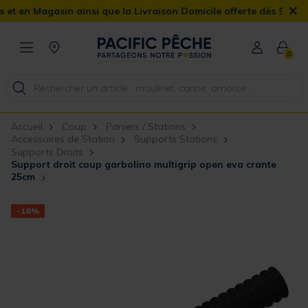
×
n Magasin ainsi que la Livraison Domicile offerte dès 90€
0
Accueil
Coup
Paniers / Stations
Accessoires de Station
Supports Stations
Supports Droits
Support droit coup garbolino multigrip open eva crante
25cm
-18%