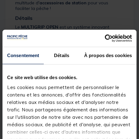
multitude d'
accessoires de station
pour vous
faciliter la pêche !
Détails
Le
MULTIGRIP OPEN
est un système innovant
permettant la fixation d'accessoires sans efforts ni
contrainte sur votre station munie de pieds de
diamètres 25 mm ou 36 mm. Grâce à ce système
ingénieux, vous pourrez ajouter ou enlever un
support en un clin d'oeil, même si d'autres éléments
Consentement
Détails
À propos des cookies
sont déjà connectés sur le pied de votre station.
Pour cela, chaque
accessoire de station
est équipé
d'un système de serrage à molette exclusif ne
nécessitant pas de passer par le haut du pied, et est
Ce site web utilise des cookies.
livré avec un insert plastique qui permet de le fixer
Les cookies nous permettent de personnaliser le
au choix sur un pied D25 ou D36.
contenu et les annonces, d'offrir des fonctionnalités
Doté d'un pas de vis standard à son extrémité, ce
relatives aux médias sociaux et d'analyser notre
support droit
MULTIGRIP OPEN EVA CRANTE
trafic. Nous partageons également des informations
25CM
est parfait pour fixer une bourriche tout autre
accessoire de votre choix. D'une longueur de 25 cm,
sur l'utilisation de notre site avec nos partenaires de
ce
support bourriche
est recouvert d'une mousse
médias sociaux, de publicité et d'analyse, qui peuvent
EVA haute densité. Celle-ci vous permettra de
combiner celles-ci avec d'autres informations que
l'utiliser aussi en tant que support de canne arrière
pour vos parties de pêche au feeder ou à l'anglaise,