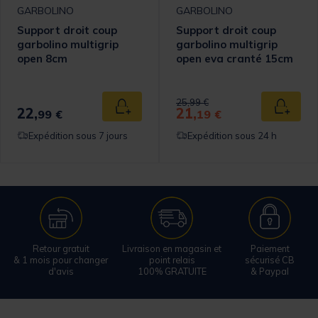
GARBOLINO
GARBOLINO
Support droit coup
Support droit coup
garbolino multigrip
garbolino multigrip
open 8cm
open eva cranté 15cm
Price reduced from
to
25,99 €
22,
21,
 au panier
Ajouter au panier
Ajouter
99 €
19 €
Expédition sous 7 jours
Expédition sous 24 h
Retour gratuit
Livraison en magasin et
Paiement
& 1 mois pour changer
point relais
sécurisé CB
d'avis
100% GRATUITE
& Paypal