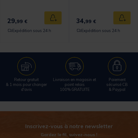
29,
34,
 au panier
Ajouter au panier
Ajouter
99 €
99 €
Expédition sous 24 h
Expédition sous 24 h
Retour gratuit
Livraison en magasin et
Paiement
& 1 mois pour changer
point relais
sécurisé CB
d'avis
100% GRATUITE
& Paypal
Inscrivez-vous à notre newsletter
Gardez le fil, suivez-nous !