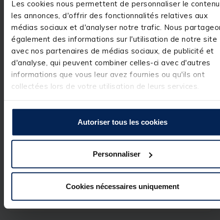
Les cookies nous permettent de personnaliser le contenu
Voir tous les avis sur ce site
Utile
(0)
Signaler
les annonces, d'offrir des fonctionnalités relatives aux
5
étoiles
1
médias sociaux et d'analyser notre trafic. Nous partageo
4
étoiles
0
également des informations sur l'utilisation de notre site
3
étoiles
0
avec nos partenaires de médias sociaux, de publicité et
1
d'analyse, qui peuvent combiner celles-ci avec d'autres
2
étoiles
0
informations que vous leur avez fournies ou qu'ils ont
1
étoile
0
collectées lors de votre utilisation de leurs services.
Autoriser tous les cookies
Personnaliser
Cookies nécessaires uniquement