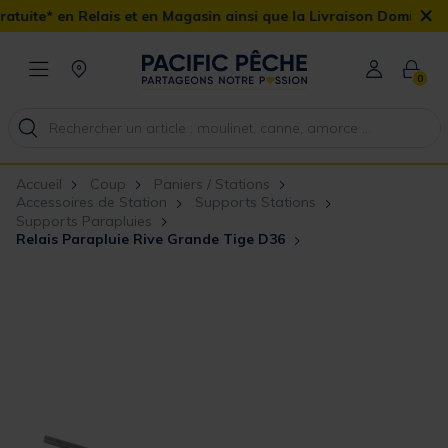
×
is et en Magasin ainsi que la Livraison Domicile offerte dès 90€
0
Accueil
Coup
Paniers / Stations
Accessoires de Station
Supports Stations
Supports Parapluies
Relais Parapluie Rive Grande Tige D36