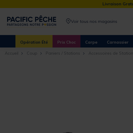
Livraison Gratu
Voir tous nos magasins
Opération Été
Prix Choc
Carpe
Carnassier
Accueil
Coup
Paniers / Stations
Accessoires de Statio