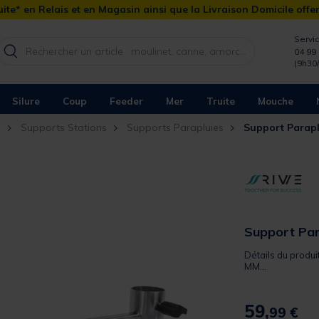
ite* en Relais et en Magasin ainsi que la Livraison Domicile offe
Servic
04 99 
(9h30
Silure
Coup
Feeder
Mer
Truite
Mouche
n
Supports Stations
Supports Parapluies
Support Parap
Support Par
Détails du prod
MM...
59,
99 €