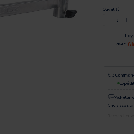
Quantité
−
+
1
Pay
avec
Commande
Expédit
Acheter 
Choisissez un
Rechercher v