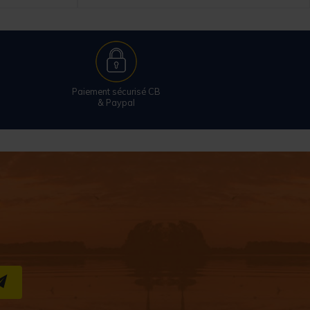
Paiement sécurisé CB
& Paypal
S''INSCRIRE