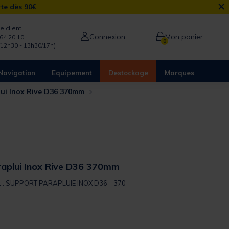
×
rte dès 90€
e client
Connexion
Mon panier
64 20 10
0
/12h30 - 13h30/17h)
Navigation
Equipement
Destockage
Marques
lui Inox Rive D36 370mm
aplui Inox Rive D36 370mm
uit : SUPPORT PARAPLUIE INOX D36 - 370