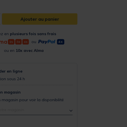
Ajouter au panier
ez en
plusieurs fois sans frais
ou
ou en
10x avec Alma
r en ligne
ion sous 24 h
en magasin
 magasin pour voir la disponibilité
otre magasin