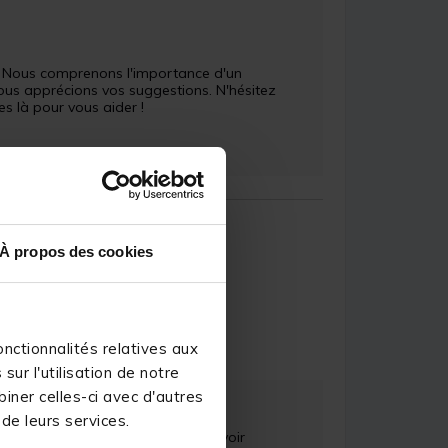
s. Nous comprenons l'importance d'un 
us apprécions vos suggestions. N'hésitez 
 là pour vous aider !

À propos des cookies
.S.
nctionnalités relatives aux
ur l'utilisation de notre
iner celles-ci avec d'autres
 de leurs services.