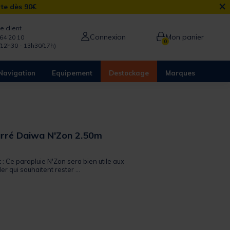
×
rte dès 90€
e client
Connexion
Mon panier
64 20 10
0
/12h30 - 13h30/17h)
Navigation
Equipement
Destockage
Marques
arré Daiwa N'Zon 2.50m
 out of 5 Customer Rating
t : Ce parapluie N'Zon sera bien utile aux
r qui souhaitent rester ...
from