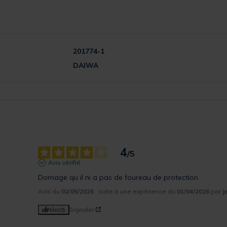
201774-1
DAIWA
4
/
5
Avis vérifié
Domage qu il ni a pas de foureau de protection
Avis du
02/05/2026
, suite à une expérience du
01/04/2026
par
J
Utile
(0)
Signaler