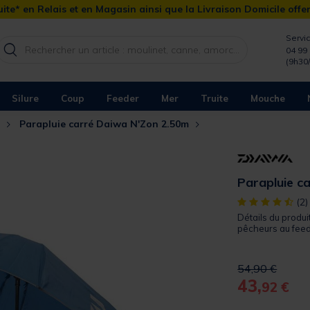
ite* en Relais et en Magasin ainsi que la Livraison Domicile offe
Servic
04 99 
(9h30
Silure
Coup
Feeder
Mer
Truite
Mouche
Parapluie carré Daiwa N'Zon 2.50m
Parapluie c
[object Object]
(2)
Détails du produi
pêcheurs au feede
Price reduced 
to
54,90 €
43,
92 €