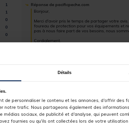
1
Réponse de
pacificpeche.com
Bonjour, 

1
0
Merci d'avoir pris le temps de partager votre avi
foureau de protection pour vos équipements et no
0
pas à nous faire part de vos besoins, nous sommes
0
Cordialement.

L’équipe pacificpeche
5
/
5
Détails
Avis vérifié
Daiwa pas surprise
Avis du
03/03/2025
, suite à une expérience du
30/01/2025
par
B
ies.
Utile
(0)
Signaler
 de personnaliser le contenu et les annonces, d'offrir des fo
r notre trafic. Nous partageons également des informations s
e médias sociaux, de publicité et d'analyse, qui peuvent comb
Réponse de
pacificpeche.com
Bonjour,

vez fournies ou qu'ils ont collectées lors de votre utilisation
 Nous vous remercions pour votre commentaire très positif. Nous sommes ravis d'avoir 