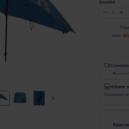
Quantité
−
+
1
Pay
avec
Commande
Expédit
Acheter 
Choisissez un
Rechercher v
Réserver