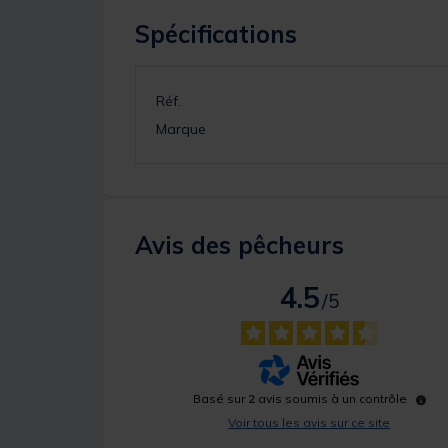
Spécifications
Réf.
Marque
Avis des pêcheurs
4.5
/
5
Basé sur
2
avis soumis à un contrôle
Voir tous les avis sur ce site