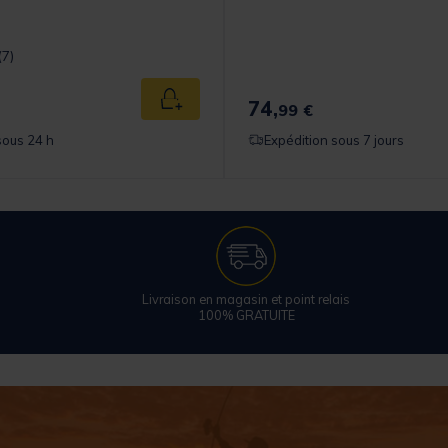
t] out of 5 Customer Rating
(7)
74,
Ajouter au panier
99 €
sous 24 h
Expédition sous 7 jours
Livraison en magasin et point relais
100% GRATUITE