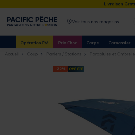
Livraison Gratu
Voir tous nos magasins
Opération Été
Prix Choc
Carpe
Carnassier
Accueil
Coup
Paniers / Stations
Parapluies et Ombrelle
-20%