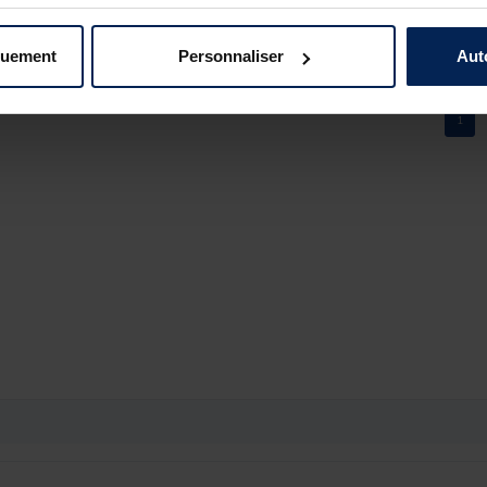
répondu à vos attentes et de vous compter parmi nos
L’équipe Pacific Pêche
quement
Personnaliser
Aut
1