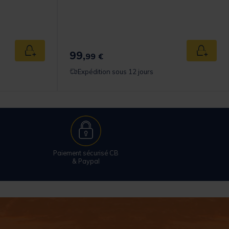
99,
Ajouter au panier
Ajouter
99 €
Expédition sous 12 jours
Paiement sécurisé CB
& Paypal