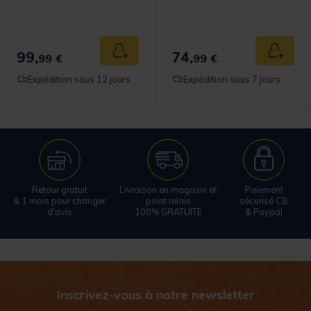
99,
74,
 au panier
Ajouter au panier
Ajouter
99 €
99 €
Expédition sous 12 jours
Expédition sous 7 jours
Retour gratuit
Livraison en magasin et
Paiement
& 1 mois pour changer
point relais
sécurisé CB
d'avis
100% GRATUITE
& Paypal
Inscrivez-vous à notre newsletter