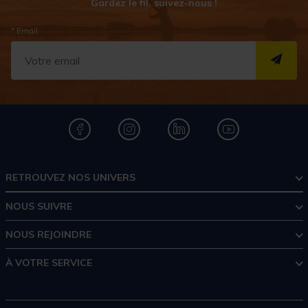
Gardez le fil, suivez-nous !
* Email
S''I
RETROUVEZ NOS UNIVERS
NOUS SUIVRE
NOUS REJOINDRE
À VOTRE SERVICE