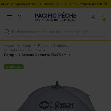
×
 Magasin ainsi que la Livraison Domicile offerte dès 90€
0
Accueil
Coup
Paniers / Stations
Parapluies et Ombrelle
Parapluie Sensas Desserte 75x75 cm
NOUVEAU