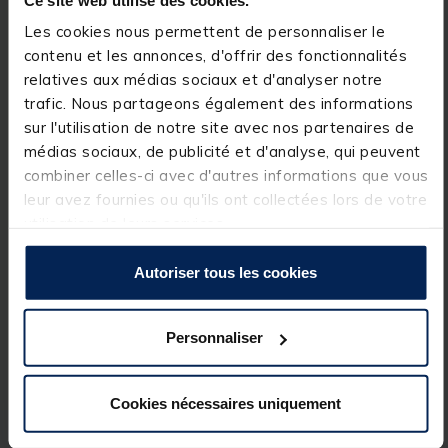
vos dessertes de la pluie et du soleil.
Les cookies nous permettent de personnaliser le
Détails
contenu et les annonces, d'offrir des fonctionnalités
relatives aux médias sociaux et d'analyser notre
Dimensions
75x75cm
Hauteur (cm)
60-100cm
trafic. Nous partageons également des informations
Poids (kg)
0.739
sur l'utilisation de notre site avec nos partenaires de
Toile
Nylon
médias sociaux, de publicité et d'analyse, qui peuvent
Baleines
Fer
Inclinaison (°)
45
combiner celles-ci avec d'autres informations que vous
leur avez fournies ou qu'ils ont collectées lors de votre
utilisation de leurs services.
Autoriser tous les cookies
Spécifications
Personnaliser
Réf.
250422-1
Marque
SENSAS
Cookies nécessaires uniquement