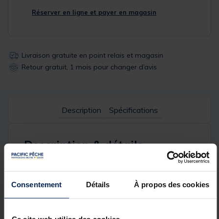
Réserver en ligne et payer en magasin
Livraison gratuite en point relais et magasin
Retour gratuit, 1 mois pour changer d’avis
Description
Spécifications
Description & détails
Description
Ce nouveau PARAPLUIE DESSERTE a été conçu pour
Consentement
Détails
À propos des cookies
s'adapter à toutes les installations: équipé d'un bras
téléscopique, d'une tête inclinable et d'un pas de vis
déporté, il vous permettra de protéger parfaitement
Ce site web utilise des cookies.