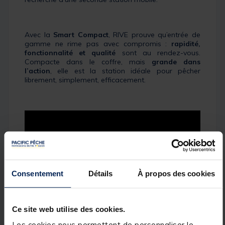
Avec la
Smart Compact
, RIVE prouve qu’entrée de
gamme ne rime pas avec compromis :
rapidit
é,
fonctionnalité et qualité
sont au rendez-vous.
Compacte dans le coffre, mais
grande dans
l’action
, elle est la station idéale pour pêcher
librement, simplement, efficacement.
Consentement
Détails
À propos des cookies
Ce site web utilise des cookies.
Les cookies nous permettent de personnaliser le