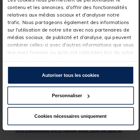
contenu et les annonces, d'offrir des fonctionnalités
relatives aux médias sociaux et d'analyser notre
Détails
trafic. Nous partageons également des informations
Châssis aluminium : solidité et légèreté réunies:
sur l'utilisation de notre site avec nos partenaires de
médias sociaux, de publicité et d'analyse, qui peuvent
Conçue autour d’un
châssis 100 % aluminium
, la
Smart Compact est à la fois
robuste
et
facile à
combiner celles-ci avec d'autres informations que vous
transporter
. Elle garantit la
stabilité et la résistance
leur avez fournies ou qu'ils ont collectées lors de votre
attendues d’un produit RIVE, dans un format
utilisation de leurs services.
minimaliste pensé pour les situations de pêche
rapides et dynamiques.
Autoriser tous les cookies
Un rangement bien organisé:
Casier 30 mm + tiroir latéral 30 mm
: tout le
Personnaliser
nécessaire à portée de main (dégorgeoirs, sondes,
plombs, etc)
P
ieds anodis
és noirs
Cookies nécessaires uniquement
Une installation ultra rapide, pour plus de liberté: