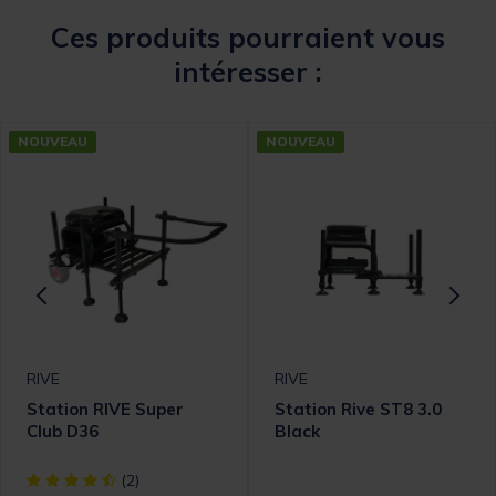
Ces produits pourraient vous
intéresser :
NOUVEAU
NOUVEAU
RIVE
RIVE
Station RIVE Super
Station Rive ST8 3.0
Club D36
Black
[object Object] out of 5 Customer Rating
(2)