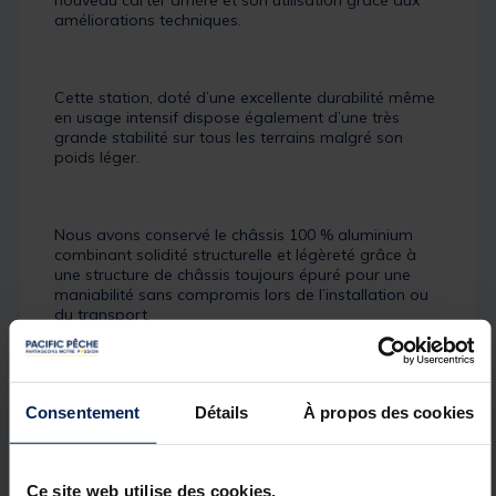
nouveau carter arrière et son utilisation grâce aux
améliorations techniques.
Cette station, doté d’une excellente durabilité même
en usage intensif dispose également d’une très
grande stabilité sur tous les terrains malgré son
poids léger.
Nous avons conservé le châssis 100 % aluminium
combinant solidité structurelle et légèreté grâce à
une structure de châssis toujours épuré pour une
maniabilité sans compromis lors de l’installation ou
du transport.
Toujours équipé du système HSP, la version 3.0
Consentement
Détails
À propos des cookies
dispose désormais de 6 pieds télescopiques “full
black” dont 4 disposent d’un taraudage femelle
permettant de venir y disposer l’ensemble des
accessoires.
Ce site web utilise des cookies.