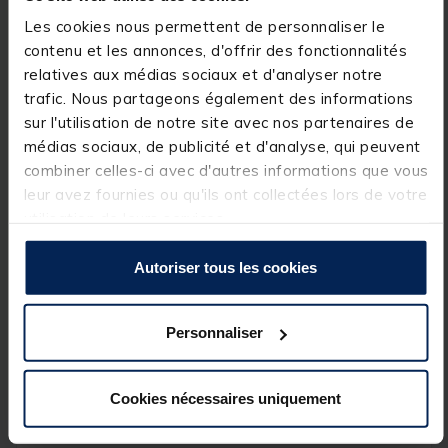
Les cookies nous permettent de personnaliser le
Deux niveaux à bulles équipent désormais la
contenu et les annonces, d'offrir des fonctionnalités
nouvelle ST8 3.0, disposés de façon horizontale et
relatives aux médias sociaux et d'analyser notre
verticale, ils permettent un réglage optimal de la
trafic. Nous partageons également des informations
station pour pêcher dans les meilleures conditions
possibles.
sur l'utilisation de notre site avec nos partenaires de
médias sociaux, de publicité et d'analyse, qui peuvent
combiner celles-ci avec d'autres informations que vous
L’ajout de nos nouveaux boutons de serrage sur les
leur avez fournies ou qu'ils ont collectées lors de votre
6 pieds offrent en outre une facilité de serrage
utilisation de leurs services.
amélioré et encore plus sûr !
Autoriser tous les cookies
Conçue pour répondre aux exigences des pêcheurs
les plus passionnés, la nouvelle station ST8 3.0
incarne le savoir faire, la fiabilité et l’innovation
Personnaliser
propres à l’univers RIVE.
Détails
Cookies nécessaires uniquement
Caractéristiques :