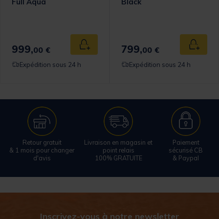
Full Aqua
Black
999,
799,
 au panier
Ajouter au panier
Ajouter
00 €
00 €
Expédition sous 24 h
Expédition sous 24 h
Retour gratuit
Livraison en magasin et
Paiement
& 1 mois pour changer
point relais
sécurisé CB
d'avis
100% GRATUITE
& Paypal
Inscrivez-vous à notre newsletter