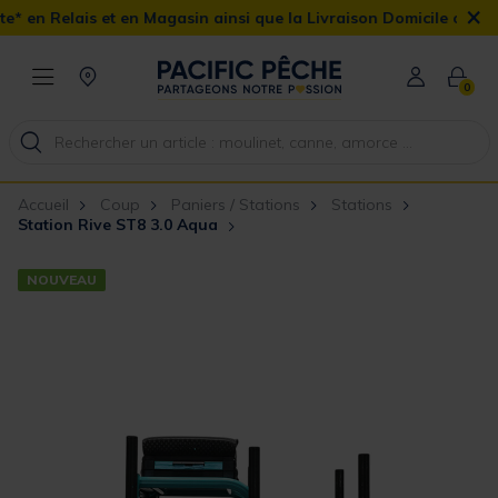
×
t en Magasin ainsi que la Livraison Domicile offerte dès 90€
0
Accueil
Coup
Paniers / Stations
Stations
Station Rive ST8 3.0 Aqua
NOUVEAU