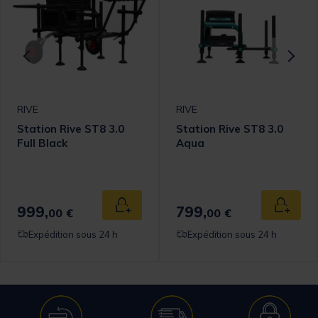
RIVE
RIVE
Station Rive ST8 3.0
Station Rive ST8 3.0
Full Black
Aqua
999,
799,
 au panier
Ajouter au panier
Ajouter
00 €
00 €
Expédition sous 24 h
Expédition sous 24 h