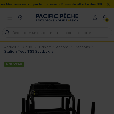
×
 ainsi que la Livraison Domicile offerte dès 90€
0
Accueil
Coup
Paniers / Stations
Stations
Station Teos TS3 Seatbox
NOUVEAU