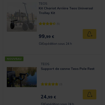
TEOS
Kit Chariot Arrière Teos Universal
Trolley Kit
(5)
[object Object] out of 5 Customer Rating
99,
Ajouter a
99 €
Expédition sous 24 h
NOUVEAU
TEOS
Support de canne Teos Pole Rest
(3)
[object Object] out of 5 Customer Rating
24,
Ajouter a
99 €
Expédition sous 24 h