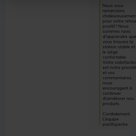
Nous vous 
remercions 
chaleureusement
pour votre retour
positif ! Nous 
sommes ravis 
d'apprendre que
vous trouvez la 
station stable et 
le siège 
confortable. 
Votre satisfactio
est notre priorité,
et vos 
commentaires 
nous 
encouragent à 
continuer 
d'améliorer nos 
produits. 

Cordialement.

L’équipe 
pacificpeche