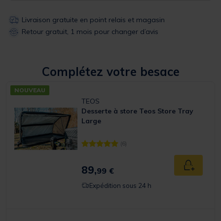
Livraison gratuite en point relais et magasin
Retour gratuit, 1 mois pour changer d’avis
Complétez votre besace
NOUVEAU
TEOS
Desserte à store Teos Store Tray
Large
(6)
[object Object] out of 5 Customer Rating
89,
Ajouter a
99 €
Expédition sous 24 h