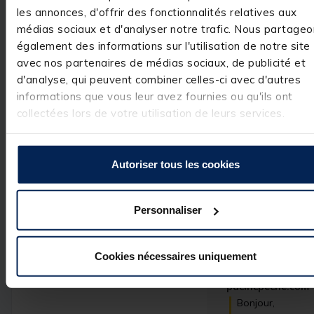
futures aventures
les annonces, d'offrir des fonctionnalités relatives aux
de pêche.

médias sociaux et d'analyser notre trafic. Nous partageo
Bien à vous.

également des informations sur l'utilisation de notre site
L’équipe 
avec nos partenaires de médias sociaux, de publicité et
pacificpeche
d'analyse, qui peuvent combiner celles-ci avec d'autres
informations que vous leur avez fournies ou qu'ils ont
collectées lors de votre utilisation de leurs services.
Avis vérifié
Station très stable et le
Autoriser tous les cookies
est très confortable
Avis du
21/03/2026
, suite
expérience du
12/01/2026
Florent L.
Personnaliser
Utile
(0)
Signaler
Cookies nécessaires uniquement
Réponse de
pacificpeche.com
Bonjour,
