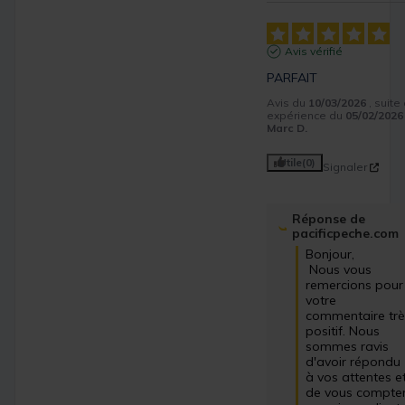
Avis vérifié
PARFAIT
Avis du
10/03/2026
, suite
expérience du
05/02/2026
Marc D.
Utile
(0)
Signaler
Réponse de
pacificpeche.com
Bonjour,

 Nous vous 
remercions pour 
votre 
commentaire trè
positif. Nous 
sommes ravis 
d'avoir répondu 
à vos attentes et
de vous compter