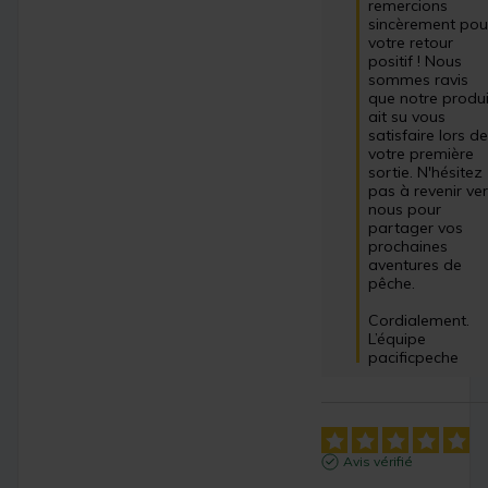
remercions 
sincèrement pour
votre retour 
positif ! Nous 
sommes ravis 
que notre produit
ait su vous 
satisfaire lors de
votre première 
sortie. N'hésitez 
pas à revenir ver
nous pour 
partager vos 
prochaines 
aventures de 
pêche.  

Cordialement.

L’équipe 
pacificpeche
Avis vérifié