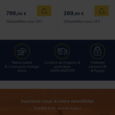
799,
269,
 au panier
Ajouter au panier
Ajouter
00 €
00 €
Expédition sous 24 h
Expédition sous 24 h
Retour gratuit
Livraison en magasin et
Paiement
& 1 mois pour changer
point relais
sécurisé CB
d'avis
100% GRATUITE
& Paypal
Inscrivez-vous à notre newsletter
Gardez le fil, suivez-nous !