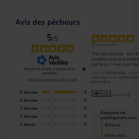
Avis des pêcheurs
5
/
5
Avis vérifié
Très joli produit  ,très bi
installé pour une premiè
sortie le 7 mai c'est to
Basé sur
4
avis soumis à un
Avis du
25/05/2026
, suite
contrôle
expérience du
23/04/2026
Voir tous les avis sur ce site
Bernard G.
5
étoiles
4
Utile
(0)
Signaler
4
étoiles
0
3
étoiles
0
Réponse de
2
étoiles
0
pacificpeche.com
1
étoile
0
Bonjour,  

Nous vous 