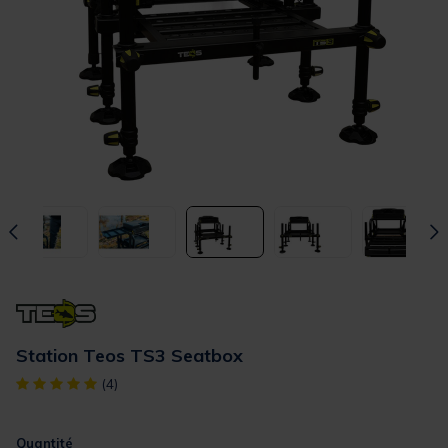
Station Teos TS3 Seatbox
[object Object] out of 5 Customer Rating
(4)
Quantité