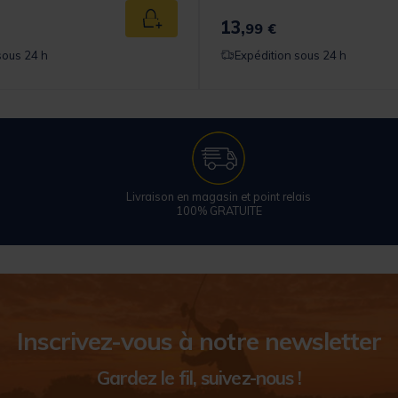
13,
Ajouter au panier
99 €
sous 24 h
Expédition sous 24 h
Livraison en magasin et point relais
100% GRATUITE
Inscrivez-vous à notre newsletter
Gardez le fil, suivez-nous !