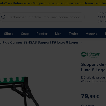
ite* en Relais et en Magasin ainsi que la Livraison Domicile offe
Servic
04 99 
(9h30
Silure
Coup
Feeder
Mer
Truite
Mouche
rt de Cannes SENSAS Support Kit Luxe 8 Loges
Support de
Luxe 8 Loge
Détails du produi
d'avoir tous vos ki
79,
99 €
Quantité