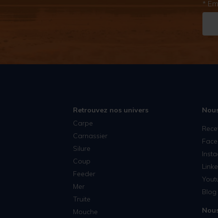
* Em
Retrouvez nos univers
Nous
Carpe
Rece
Carnassier
Face
Silure
Inst
Coup
Linke
Feeder
Yout
Mer
Blog 
Truite
Nous
Mouche