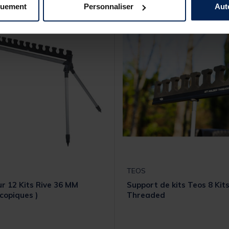
NOUVEAU
quement
Personnaliser
Aut
TEOS
r 12 Kits Rive 36 MM
Support de kits Teos 8 Kit
scopiques )
Threaded