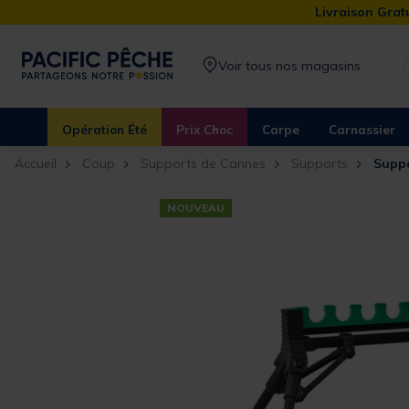
Livraison Gratu
Voir tous nos magasins
Opération Été
Prix Choc
Carpe
Carnassier
Accueil
Coup
Supports de Cannes
Supports
Suppo
NOUVEAU