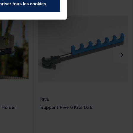
oriser tous les cookies
RIVE
s Holder
Support Rive 6 Kits D36