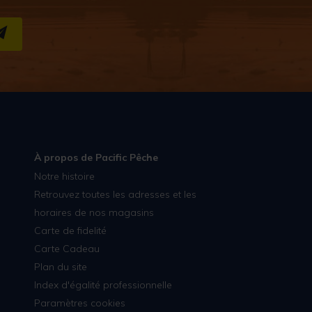
S''INSCRIRE
À propos de Pacific Pêche
Notre histoire
Retrouvez toutes les adresses et les
horaires de nos magasins
Carte de fidelité
Carte Cadeau
Plan du site
Index d'égalité professionnelle
Paramètres cookies