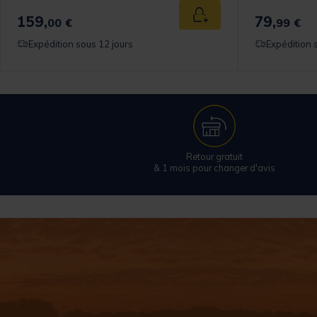
159,
79,
 au panier
Ajouter au panier
00 €
99 €
Expédition sous 12 jours
Expédition 
Retour gratuit
& 1 mois pour changer d'avis