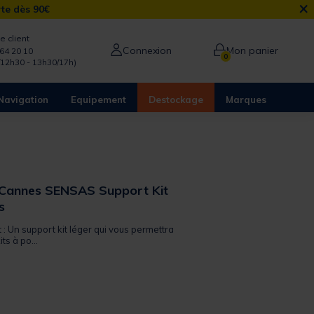
×
rte dès 90€
e client
Connexion
Mon panier
64 20 10
0
/12h30 - 13h30/17h)
Navigation
Equipement
Destockage
Marques
 Cannes SENSAS Support Kit
s
t : Un support kit léger qui vous permettra
ts à po...