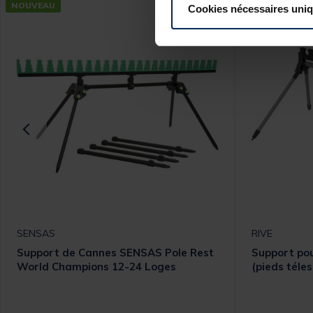
NOUVEAU
Cookies nécessaires uni
SENSAS
RIVE
Support de Cannes SENSAS Pole Rest
Support pou
World Champions 12-24 Loges
(pieds téle