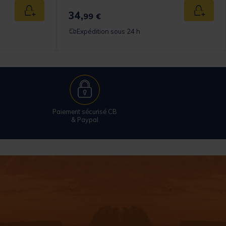
34,
Ajouter au panier
Ajouter
99 €
Expédition sous 24 h
Paiement sécurisé CB
& Paypal