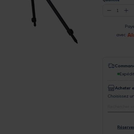
−
+
1
Pay
avec
Commande
Expédit
Acheter 
Choisissez un
Rechercher v
Réserver