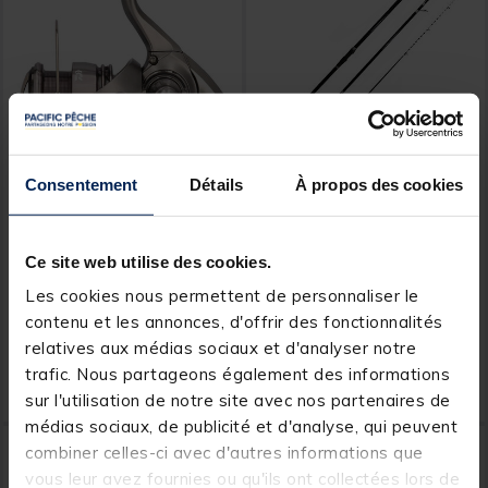
Consentement
Détails
À propos des cookies
DAIWA
SASORI
Moulinet Spinning Daiwa
Canne Sasori Kaiten Surf
Exceller 2023 LT 3000 CXH
R-Evolution Power 440 cm
Ce site web utilise des cookies.
100-250 g
Les cookies nous permettent de personnaliser le
[object Object] out of 5 Customer Rating
(3)
contenu et les annonces, d'offrir des fonctionnalités
Price reduced from
to
104,00 €
relatives aux médias sociaux et d'analyser notre
79,
159,
Ajouter au panier
Ajout
00 €
00 €
trafic. Nous partageons également des informations
Expédition sous 24 h
Expédition sous 24 h
sur l'utilisation de notre site avec nos partenaires de
médias sociaux, de publicité et d'analyse, qui peuvent
-50%
NOUVEAU
combiner celles-ci avec d'autres informations que
vous leur avez fournies ou qu'ils ont collectées lors de