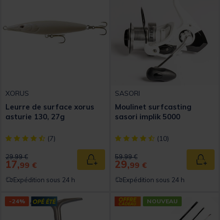
XORUS
SASORI
Leurre de surface xorus
Moulinet surfcasting
asturie 130, 27g
sasori implik 5000
[object Object] out of 5 Customer Rating
[object Object] out of 5 Custom
(7)
(10)
Price reduced from
to
Price reduced from
to
29,99 €
59,99 €
17,
29,
Ajouter au panier
Ajout
99 €
99 €
Expédition sous 24 h
Expédition sous 24 h
-24%
NOUVEAU