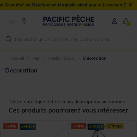
×
 Relais et en Magasin ainsi que la Livraison Domicile offerte dès
0
Accueil
Mer
Media / Déco
Décoration
Décoration
Notre catalogue est en cours de réapprovisionnement
Ces produits pourraient vous intéresser
-50%
-40%
1
ER
PRIX