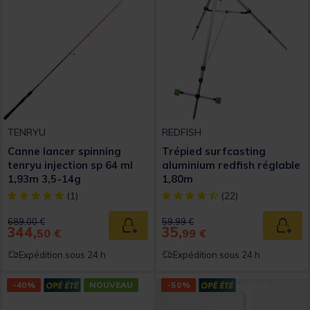
TENRYU
REDFISH
Canne lancer spinning
Trépied surfcasting
tenryu injection sp 64 ml
aluminium redfish réglable
1,93m 3,5-14g
1,80m
[object Object] out of 5 Customer Rating
[object Object] out of 5 Custom
(1)
(22)
Price reduced from
to
Price reduced from
to
689,00 €
59,99 €
344,
35,
Ajouter au panier
Ajout
50 €
99 €
Expédition sous 24 h
Expédition sous 24 h
-40%
NOUVEAU
-50%