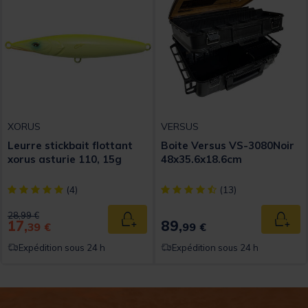
XORUS
VERSUS
Leurre stickbait flottant
Boite Versus VS-3080Noir
xorus asturie 110, 15g
48x35.6x18.6cm
[object Object] out of 5 Customer Rating
[object Object] out of 5 Custom
(4)
(13)
Price reduced from
to
28,99 €
17,
89,
Ajouter au panier
Ajout
39 €
99 €
Expédition sous 24 h
Expédition sous 24 h