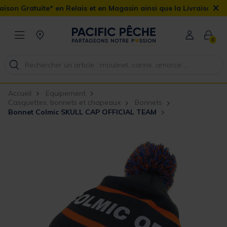
×
Gratuite* en Relais et en Magasin ainsi que la Livraison Domicile
0
Accueil
Equipement
Casquettes, bonnets et chapeaux
Bonnets
Bonnet Colmic SKULL CAP OFFICIAL TEAM