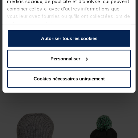
médias sociaux, de publicité et d'analyse, qui peuvent
Spécifications
combiner celles-ci avec d'autres informations que
vous leur avez fournies ou qu'ils ont collectées lors de
votre utilisation de leurs services.
Réf.
202166-1
Marque
COLMIC
Autoriser tous les cookies
Personnaliser
Ces produits pourraient vous
Cookies nécessaires uniquement
intéresser :