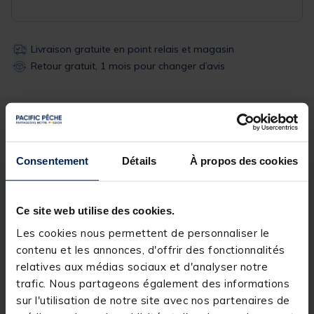
Livraison gratuite en point relais et magasin
Retour gratuit, 1 mois pour changer d’avis
Description
Spécifications
Consentement
Détails
À propos des cookies
Description & détails
Description
Ce site web utilise des cookies.
Les cookies nous permettent de personnaliser le
Le bonnet Colmic SKULL CAP OFFICIAL TEAM offre le
style et la chaleur ! C'est un must pour les sessions
contenu et les annonces, d'offrir des fonctionnalités
de pêche par temps froid.
relatives aux médias sociaux et d'analyser notre
trafic. Nous partageons également des informations
sur l'utilisation de notre site avec nos partenaires de