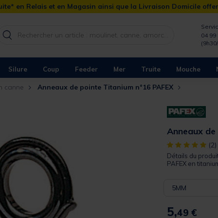
ite* en Relais et en Magasin ainsi que la Livraison Domicile offe
Servic
04 99 
(9h30
Silure
Coup
Feeder
Mer
Truite
Mouche
n canne
Anneaux de pointe Titanium n°16 PAFEX
Anneaux de 
[object Object]
(2)
Détails du produ
PAFEX en titanium
5MM
5,
49 €