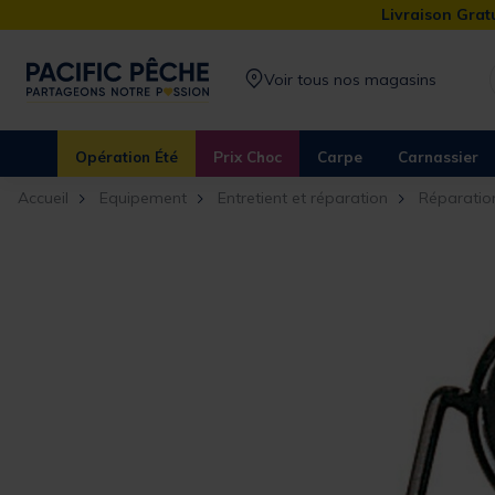
Livraison Gratu
Voir tous nos magasins
Opération Été
Prix Choc
Carpe
Carnassier
Accueil
Equipement
Entretient et réparation
Réparatio