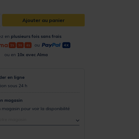
Ajouter au panier
ez en
plusieurs fois sans frais
ou
ou en
10x avec Alma
r en ligne
ion sous 24 h
en magasin
 magasin pour voir la disponibilité
otre magasin