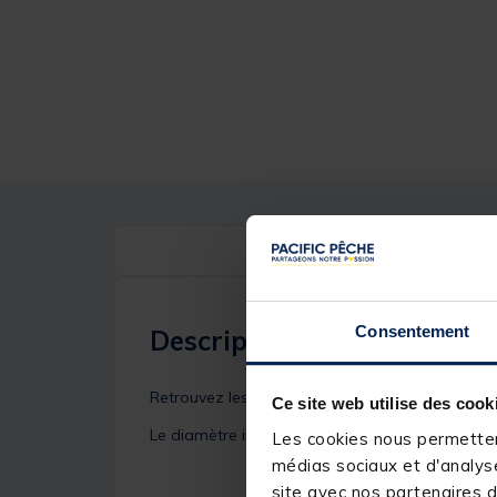
Consentement
Description
Retrouvez les anneaux de pointe de chez PAFEX
Ce site web utilise des cook
Le diamètre intérieur de la céramique est de 
Les cookies nous permettent
médias sociaux et d'analyse
site avec nos partenaires d