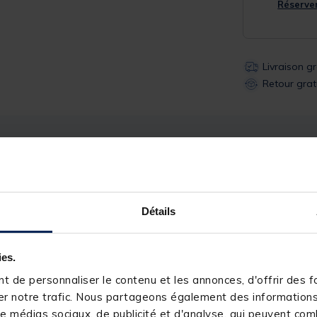
Réserver
Livraison g
Retour grat
Description
Spécifications
Détails
 en titanium.
ies.
10.2mm et les diamètres des tubes vont de 2.60mm à 5mm.
 de personnaliser le contenu et les annonces, d'offrir des fo
r notre trafic. Nous partageons également des informations s
e médias sociaux, de publicité et d'analyse, qui peuvent comb