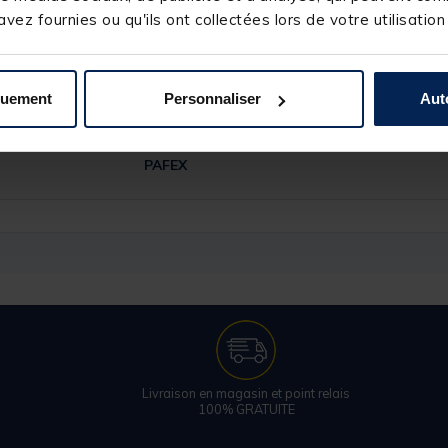
vez fournies ou qu'ils ont collectées lors de votre utilisation
quement
Personnaliser
Aut
90394-4
PAFEX
Livraison en magasin et point relais
100% GRATUITE