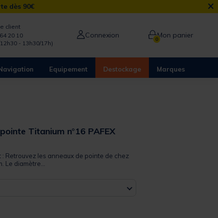
×
rte dès 90€
e client
Connexion
Mon panier
64 20 10
0
/12h30 - 13h30/17h)
Navigation
Equipement
Destockage
Marques
pointe Titanium n°16 PAFEX
 out of 5 Customer Rating
it : Retrouvez les anneaux de pointe de chez
. Le diamètre...