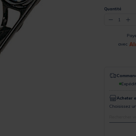
Quantité
−
+
1
Pay
avec
Commande
Expédit
Acheter 
Choisissez un
Rechercher v