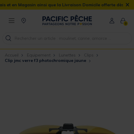
×
 Magasin ainsi que la Livraison Domicile offerte dès 90€
0
Accueil
Equipement
Lunettes
Clips
Clip jmc verre f3 photochromique jaune