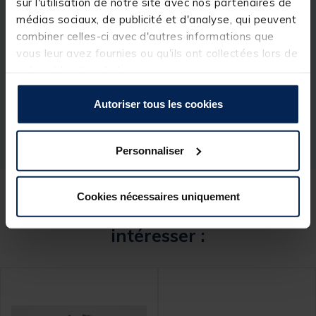
sur l'utilisation de notre site avec nos partenaires de
médias sociaux, de publicité et d'analyse, qui peuvent
combiner celles-ci avec d'autres informations que
Spécifications
vous leur avez fournies ou qu'ils ont collectées lors de
votre utilisation de leurs services.
Réf.
155803-1
Autoriser tous les cookies
Marque
JMC
Personnaliser
Cookies nécessaires uniquement
Ces produits pourraient vous
intéresser :