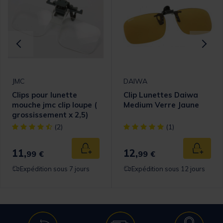
JMC
DAIWA
Clips pour lunette
Clip Lunettes Daiwa
mouche jmc clip loupe (
Medium Verre Jaune
grossissement x 2,5)
[object Object] out of 5 Customer Rating
[object Object] out of 5 Cust
(2)
(1)
11,
12,
 au panier
Ajouter au panier
Ajouter
99 €
99 €
Expédition sous 7 jours
Expédition sous 12 jours