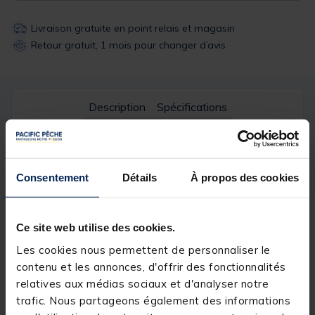
Livraison gratuite en point relais et magasin
Retour gratuit, 1 mois pour changer d’avis
Description
Spécifications
Description & détails
Consentement
Détails
À propos des cookies
Description
Le
Clip f3 Photochromique Jaune
change de teintes
en fonction de la luminosité extérieur.
Ce site web utilise des cookies.
Détails
Les cookies nous permettent de personnaliser le
contenu et les annonces, d'offrir des fonctionnalités
relatives aux médias sociaux et d'analyser notre
trafic. Nous partageons également des informations